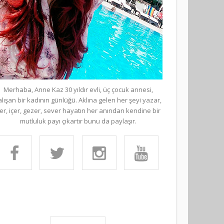
Merhaba, Anne Kaz 30 yıldır evli, üç çocuk annesi,
alışan bir kadının günlüğü. Aklına gelen her şeyi yazar,
er, içer, gezer, sever hayatın her anından kendine bir
mutluluk payı çıkartır bunu da paylaşır.