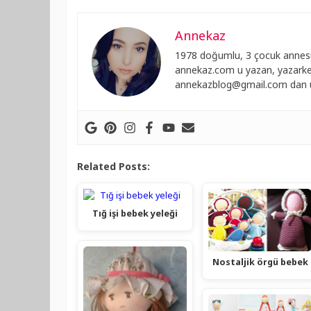
Annekaz
1978 doğumlu, 3 çocuk annesi
annekaz.com u yazan, yazarken
annekazblog@gmail.com
dan u
Related Posts:
Tığ işi bebek yeleği
Nostaljik örgü bebek