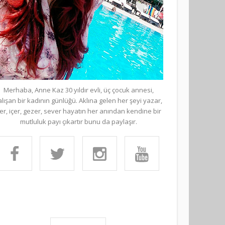
Merhaba, Anne Kaz 30 yıldır evli, üç çocuk annesi,
alışan bir kadının günlüğü. Aklına gelen her şeyi yazar,
er, içer, gezer, sever hayatın her anından kendine bir
mutluluk payı çıkartır bunu da paylaşır.