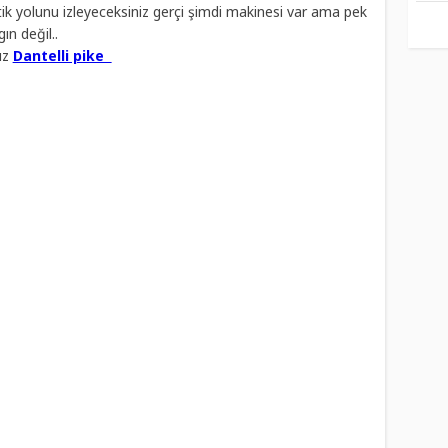
tik yolunu izleyeceksiniz gerçi şimdi makinesi var ama pek
ın değil..
ız
Dantelli pike