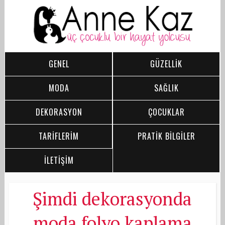
GENEL
GÜZELLİK
MODA
SAĞLIK
DEKORASYON
ÇOCUKLAR
TARİFLERİM
PRATİK BİLGİLER
İLETİŞİM
Şimdi dekorasyonda
moda folyo kaplama