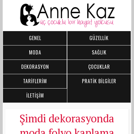
GENEL
GÜZELLİK
MODA
SAĞLIK
DEKORASYON
ÇOCUKLAR
TARİFLERİM
PRATİK BİLGİLER
İLETİŞİM
Şimdi dekorasyonda
moda folyo kaplama