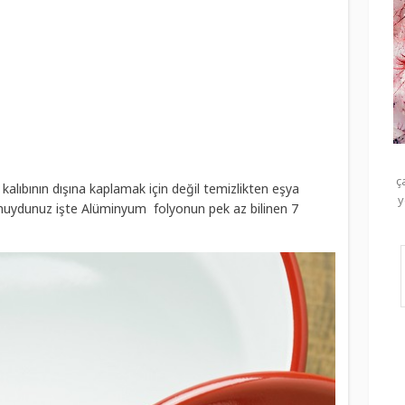
ç
lıbının dışına kaplamak için değil temizlikten eşya
y
r muydunuz işte Alüminyum folyonun pek az bilinen 7