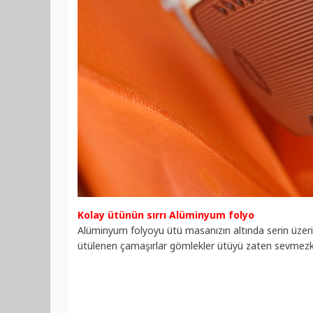
Kolay ütünün sırrı Alüminyum folyo
Alüminyum folyoyu ütü masanızın altında serin üzerine
ütülenen çamaşırlar gömlekler ütüyü zaten sevmezken