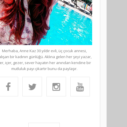
Merhaba, Anne Kaz 30 yıldır evli, üç çocuk annesi,
alışan bir kadının günlüğü. Aklına gelen her şeyi yazar,
er, içer, gezer, sever hayatın her anından kendine bir
mutluluk payı çıkartır bunu da paylaşır.