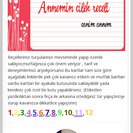
Reçellerinizi turşularınızı mevsiminde yapıp özenle
saklıyor,mutfağınıza çok önem veriyor , tarif ve
deneyimlerinizi arşivliyorsanız.Bu kartlar tam size göre
aşağıdaki linklerde pek çok kavanoz etiketi ve mutfak kartları
var.Bu kartları bir ayakabı kutusunda saklayabilir yada
kendiniz çok özel bir kutu yapabilirsiniz. (Etiketleri
yazdırdıktan sonra fırça ile arkasına istediğiniz tür yapıştırıcıyı
sürüp kavanoza dikkatlice yapıştırın)
1
,
2
,
3
,
4
,
5
,
6
,
7
,
8
,
9
,
10
,
11
,
12