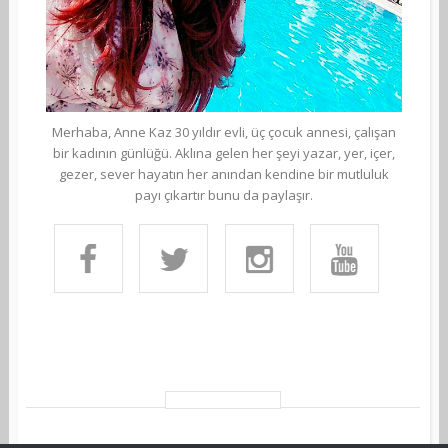
Merhaba, Anne Kaz 30 yıldır evli, üç çocuk annesi, çalışan
bir kadının günlüğü. Aklına gelen her şeyi yazar, yer, içer,
gezer, sever hayatın her anından kendine bir mutluluk
payı çıkartır bunu da paylaşır.