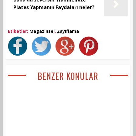
Plates Yapmanın Faydaları neler?
Etiketler:
Magazinsel
,
Zayıflama
BENZER KONULAR