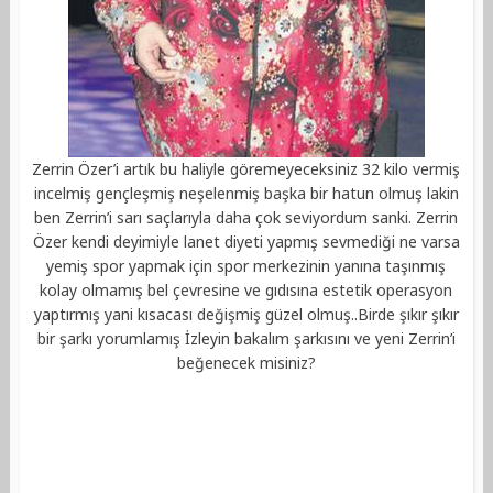
Zerrin Özer’i artık bu haliyle göremeyeceksiniz 32 kilo vermiş
incelmiş gençleşmiş neşelenmiş başka bir hatun olmuş lakin
ben Zerrin’i sarı saçlarıyla daha çok seviyordum sanki. Zerrin
Özer kendi deyimiyle lanet diyeti yapmış sevmediği ne varsa
yemiş spor yapmak için spor merkezinin yanına taşınmış
kolay olmamış bel çevresine ve gıdısına estetik operasyon
yaptırmış yani kısacası değişmiş güzel olmuş..Birde şıkır şıkır
bir şarkı yorumlamış İzleyin bakalım şarkısını ve yeni Zerrin’i
beğenecek misiniz?