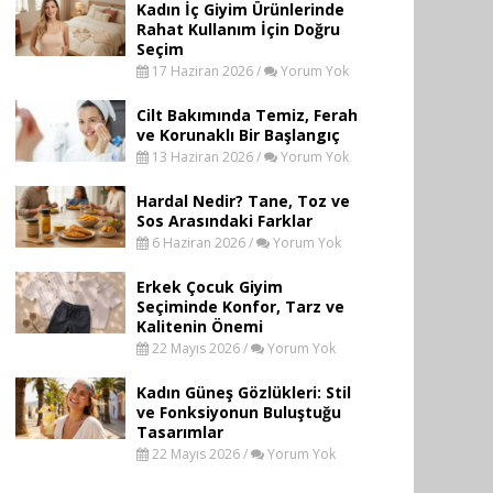
Kadın İç Giyim Ürünlerinde
Rahat Kullanım İçin Doğru
Seçim
17 Haziran 2026 /
Yorum Yok
Cilt Bakımında Temiz, Ferah
ve Korunaklı Bir Başlangıç
13 Haziran 2026 /
Yorum Yok
Hardal Nedir? Tane, Toz ve
Sos Arasındaki Farklar
6 Haziran 2026 /
Yorum Yok
Erkek Çocuk Giyim
Seçiminde Konfor, Tarz ve
Kalitenin Önemi
22 Mayıs 2026 /
Yorum Yok
Kadın Güneş Gözlükleri: Stil
ve Fonksiyonun Buluştuğu
Tasarımlar
22 Mayıs 2026 /
Yorum Yok