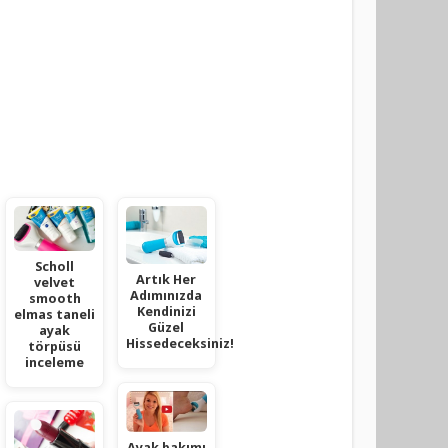
Scholl
Artık Her
velvet
Adımınızda
smooth
Kendinizi
elmas taneli
Güzel
ayak
Hissedeceksiniz!
törpüsü
inceleme
Ayak bakımı