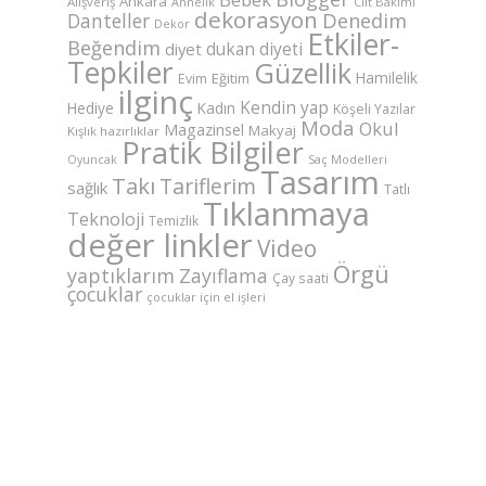
Ankara
Alışveriş
Annelik
Cilt Bakımı
dekorasyon
Danteller
Denedim
Dekor
Etkiler-
Beğendim
dukan diyeti
diyet
Tepkiler
Güzellik
Hamilelik
Eğitim
Evim
ilginç
Kendin yap
Hediye
Kadın
Köşeli Yazılar
Moda
Okul
Magazinsel
Makyaj
Kışlık hazırlıklar
Pratik Bilgiler
Saç Modelleri
Oyuncak
Tasarım
Takı
Tariflerim
sağlık
Tatlı
Tıklanmaya
Teknoloji
Temizlik
değer linkler
Video
Örgü
yaptıklarım
Zayıflama
Çay saati
çocuklar
çocuklar için el işleri