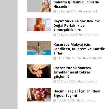
Baharın Işıltısını Cildinizde
Hissedin
25 Nisan 2025 /
Yorum Yok
Beyaz Sirke ile Saç Bakımı:
Doğal Parlaklık ve
Yumuşaklık Sırrı
13 Kasım 2024 /
Yorum Yok
Kusursuz Makyaj için:
Fondöten, BB Krem ve Kontür
Sırları
11 Temmuz 2024 /
Yorum Yok
Protez tırnak sonrası
tırnaklar nasıl tekrar
güçlenir?
26 Ocak 2024 /
Yorum Yok
Hacimli Saçlar İçin En İdeal
Bigudi Seçimi
7 Aralık 2023 /
Yorum Yok