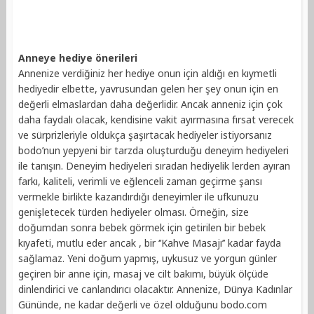
Anneye hediye önerileri
Annenize verdiğiniz her hediye onun için aldığı en kıymetli
hediyedir elbette, yavrusundan gelen her şey onun için en
değerli elmaslardan daha değerlidir. Ancak anneniz için çok
daha faydalı olacak, kendisine vakit ayırmasına fırsat verecek
ve sürprizleriyle oldukça şaşırtacak hediyeler istiyorsanız
bodo’nun yepyeni bir tarzda oluşturduğu deneyim hediyeleri
ile tanışın. Deneyim hediyeleri sıradan hediyelik lerden ayıran
farkı, kaliteli, verimli ve eğlenceli zaman geçirme şansı
vermekle birlikte kazandırdığı deneyimler ile ufkunuzu
genişletecek türden hediyeler olması. Örneğin, size
doğumdan sonra bebek görmek için getirilen bir bebek
kıyafeti, mutlu eder ancak , bir ‘’Kahve Masajı’’ kadar fayda
sağlamaz. Yeni doğum yapmış, uykusuz ve yorgun günler
geçiren bir anne için, masaj ve cilt bakımı, büyük ölçüde
dinlendirici ve canlandırıcı olacaktır. Annenize, Dünya Kadınlar
Gününde, ne kadar değerli ve özel olduğunu bodo.com