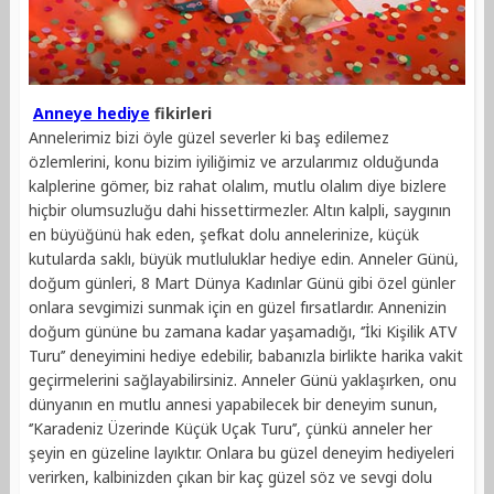
Anneye hediye
fikirleri
Annelerimiz bizi öyle güzel severler ki baş edilemez
özlemlerini, konu bizim iyiliğimiz ve arzularımız olduğunda
kalplerine gömer, biz rahat olalım, mutlu olalım diye bizlere
hiçbir olumsuzluğu dahi hissettirmezler. Altın kalpli, saygının
en büyüğünü hak eden, şefkat dolu annelerinize, küçük
kutularda saklı, büyük mutluluklar hediye edin. Anneler Günü,
doğum günleri, 8 Mart Dünya Kadınlar Günü gibi özel günler
onlara sevgimizi sunmak için en güzel fırsatlardır. Annenizin
doğum gününe bu zamana kadar yaşamadığı, ‘’İki Kişilik ATV
Turu’’ deneyimini hediye edebilir, babanızla birlikte harika vakit
geçirmelerini sağlayabilirsiniz. Anneler Günü yaklaşırken, onu
dünyanın en mutlu annesi yapabilecek bir deneyim sunun,
‘’Karadeniz Üzerinde Küçük Uçak Turu’’, çünkü anneler her
şeyin en güzeline layıktır. Onlara bu güzel deneyim hediyeleri
verirken, kalbinizden çıkan bir kaç güzel söz ve sevgi dolu