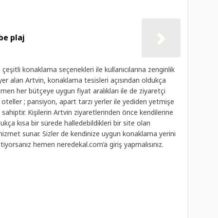
e plaj
çeşitli konaklama seçenekleri ile kullanıcılarına zenginlik
 yer alan Artvin, konaklama tesisleri açısından oldukça
n her bütçeye uygun fiyat aralıkları ile de ziyaretçi
l oteller ; pansiyon, apart tarzı yerler ile yediden yetmişe
iptir. Kişilerin Artvin ziyaretlerinden önce kendilerine
kça kısa bir sürede halledebildikleri bir site olan
ına hizmet sunar. Sizler de kendinize uygun konaklama yerini
stiyorsanız hemen neredekal.com’a giriş yapmalısınız.