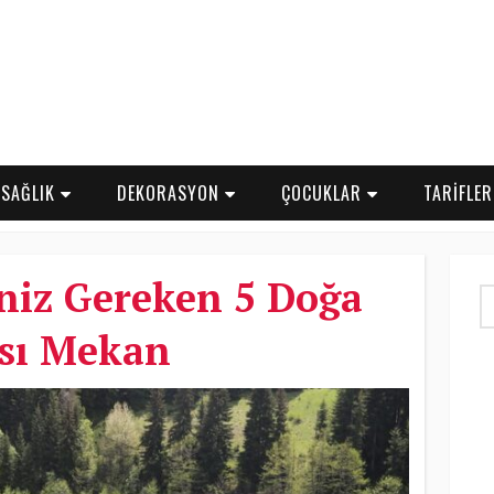
SAĞLIK
DEKORASYON
ÇOCUKLAR
TARİFLE
niz Gereken 5 Doğa
sı Mekan