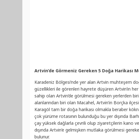
Artvin’de Görmeniz Gereken 5 Doğa Harikası 
Karadeniz Bölgesi’nde yer alan Artvin muhteşem doğas
güzellikleri ile görenleri hayrete düşüren Artvin’in he
sahip olan Artvin’de görülmesi gereken yerlerden bir
alanlarından biri olan Macahel, Artvin’in Borçka ilçes
Karagöl tam bir doğa harikası olmakla beraber köknar
çok yürüme rotasının bulunduğu bu yer dışında Barhal
çay yüksek dağlarla çevrili olup ziyaretçilerin kano ve
dışında Artvin’e gelmişken mutlaka görülmesi gereke
bulunur.