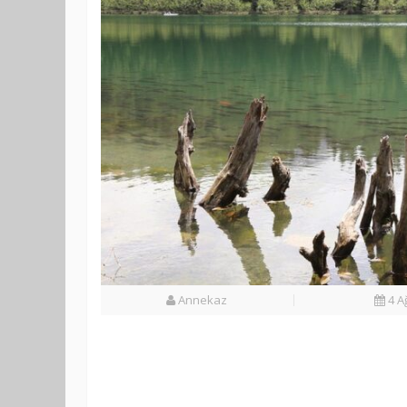
Annekaz
4 A