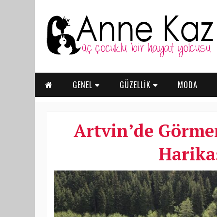
GENEL
GÜZELLİK
MODA
Artvin’de Görme
Harika