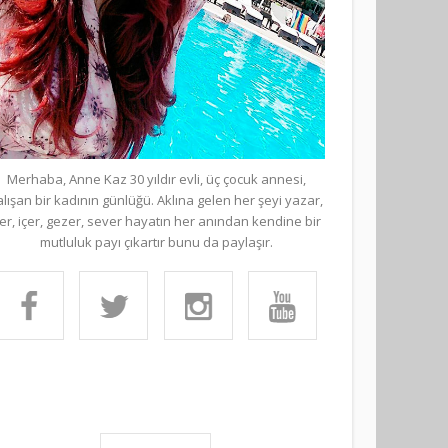
Merhaba, Anne Kaz 30 yıldır evli, üç çocuk annesi,
alışan bir kadının günlüğü. Aklına gelen her şeyi yazar,
er, içer, gezer, sever hayatın her anından kendine bir
mutluluk payı çıkartır bunu da paylaşır.