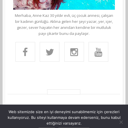
Merhaba, Anne Kaz 30 yıldır evli, üç çocuk annesi, çalışan
bir kadının günlüğü. Aklına gelen her şeyi yazar, yer, içer,
gezer, sever hayatın her anından kendine bir mutluluk
payı çıkartır bunu da paylaşır.
Web sitemizde size en iyi deneyimi sunabilmemiz için çerezleri
kullanıyoruz. Bu siteyi kullanmaya devam ederseniz, bunu kabul
ettiğinizi varsayarız.
©Copyright AnneKaz.com 2007. Her hakkı saklıdır.