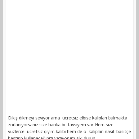
Dikiş dikmeyi seviyor ama ücretsiz elbise kalıpları bulmakta
zorlanıyorsanız size harika bi tavsiyem var. Hem size
yüzlerce ücretsiz giyim kalıbı hem de o kalıpları nasıl basitçe
bastırıp kullanacağınızı yazıyorum sıkı durun.