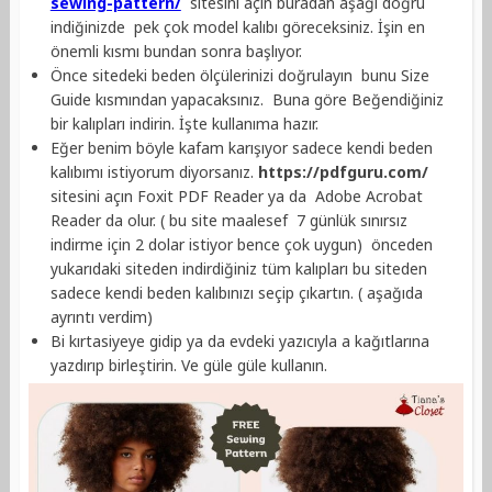
sewing-pattern/
sitesini açın buradan aşağı doğru
indiğinizde pek çok model kalıbı göreceksiniz. İşin en
önemli kısmı bundan sonra başlıyor.
Önce sitedeki beden ölçülerinizi doğrulayın bunu Size
Guide kısmından yapacaksınız. Buna göre Beğendiğiniz
bir kalıpları indirin. İşte kullanıma hazır.
Eğer benim böyle kafam karışıyor sadece kendi beden
kalıbımı istiyorum diyorsanız.
https://pdfguru.com/
sitesini açın Foxit PDF Reader ya da Adobe Acrobat
Reader da olur. ( bu site maalesef 7 günlük sınırsız
indirme için 2 dolar istiyor bence çok uygun) önceden
yukarıdaki siteden indirdiğiniz tüm kalıpları bu siteden
sadece kendi beden kalıbınızı seçip çıkartın. ( aşağıda
ayrıntı verdim)
Bi kırtasiyeye gidip ya da evdeki yazıcıyla a kağıtlarına
yazdırıp birleştirin. Ve güle güle kullanın.