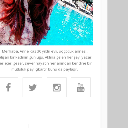
Merhaba, Anne Kaz 30 yıldır evli, üç çocuk annesi,
alışan bir kadının günlüğü. Aklına gelen her şeyi yazar,
er, içer, gezer, sever hayatın her anından kendine bir
mutluluk payı çıkartır bunu da paylaşır.