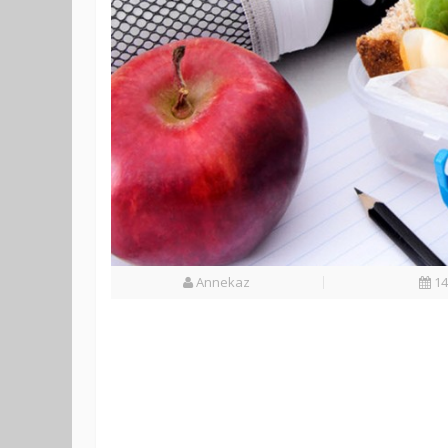
Annekaz
14