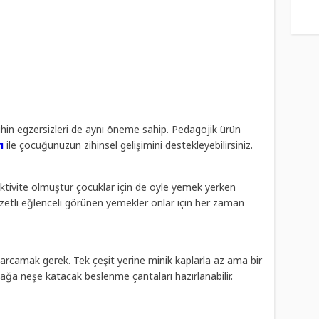
zihin egzersizleri de aynı öneme sahip. Pedagojik ürün
ı
ile çocuğunuzun zihinsel gelişimini destekleyebilirsiniz.
tivite olmuştur çocuklar için de öyle yemek yerken
lezzetli eğlenceli görünen yemekler onlar için her zaman
harcamak gerek. Tek çeşit yerine minik kaplarla az ama bir
ağa neşe katacak beslenme çantaları hazırlanabilir.