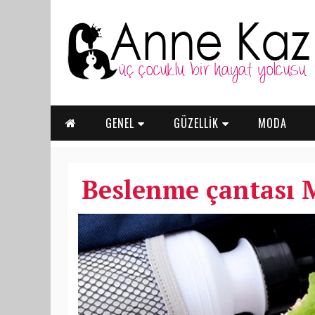
GENEL
GÜZELLİK
MODA
Beslenme çantası M