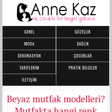
GENEL
GÜZELLİK
MODA
SAĞLIK
DEKORASYON
ÇOCUKLAR
TARİFLERİM
PRATİK BİLGİLER
İLETİŞİM
Beyaz mutfak modelleri?
Mutfakta hangi renk