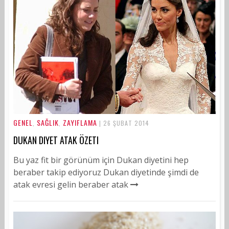
GENEL
SAĞLIK
ZAYIFLAMA
,
,
| 26 ŞUBAT 2014
DUKAN DIYET ATAK ÖZETI
Bu yaz fit bir görünüm için Dukan diyetini hep
beraber takip ediyoruz Dukan diyetinde şimdi de
atak evresi gelin beraber atak