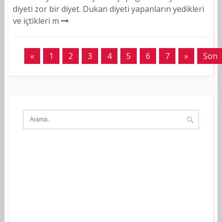
diyeti zor bir diyet. Dukan diyeti yapanların yedikleri
ve içtikleri m
«
1
2
3
4
5
6
7
»
Son