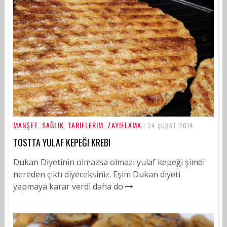
MANŞET
SAĞLIK
TARIFLERIM
ZAYIFLAMA
,
,
,
| 24 ŞUBAT 2014
TOSTTA YULAF KEPEĞI KREBI
Dukan Diyetinin olmazsa olmazı yulaf kepeği şimdi
nereden çıktı diyeceksiniz. Eşim Dukan diyeti
yapmaya karar verdi daha do