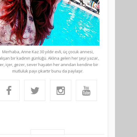
Merhaba, Anne Kaz 30 yıldır evli, üç çocuk annesi,
alışan bir kadının günlüğü. Aklına gelen her şeyi yazar,
er, içer, gezer, sever hayatın her anından kendine bir
mutluluk payı çıkartır bunu da paylaşır.