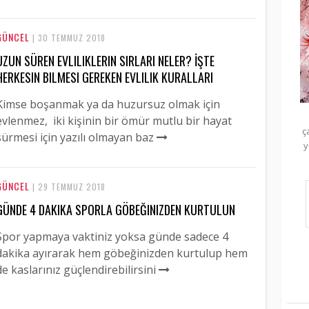
GÜNCEL
| 30 TEMMUZ 2018
UZUN SÜREN EVLILIKLERIN SIRLARI NELER? İŞTE
HERKESIN BILMESI GEREKEN EVLILIK KURALLARI
Kimse boşanmak ya da huzursuz olmak için
evlenmez, iki kişinin bir ömür mutlu bir hayat
ç
sürmesi için yazılı olmayan baz
y
GÜNCEL
| 29 TEMMUZ 2018
GÜNDE 4 DAKIKA SPORLA GÖBEĞINIZDEN KURTULUN
Spor yapmaya vaktiniz yoksa günde sadece 4
dakika ayırarak hem göbeğinizden kurtulup hem
de kaslarınız güçlendirebilirsini