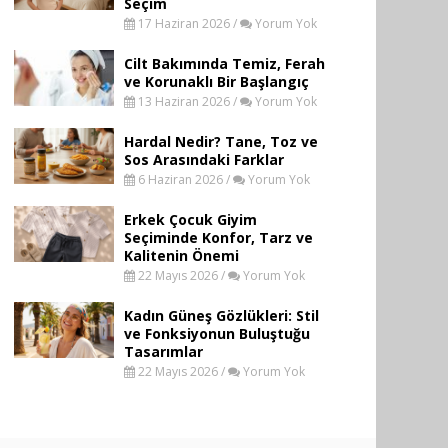
Seçim
17 Haziran 2026 /
Yorum Yok
Cilt Bakımında Temiz, Ferah
ve Korunaklı Bir Başlangıç
13 Haziran 2026 /
Yorum Yok
Hardal Nedir? Tane, Toz ve
Sos Arasındaki Farklar
6 Haziran 2026 /
Yorum Yok
Erkek Çocuk Giyim
Seçiminde Konfor, Tarz ve
Kalitenin Önemi
22 Mayıs 2026 /
Yorum Yok
Kadın Güneş Gözlükleri: Stil
ve Fonksiyonun Buluştuğu
Tasarımlar
22 Mayıs 2026 /
Yorum Yok