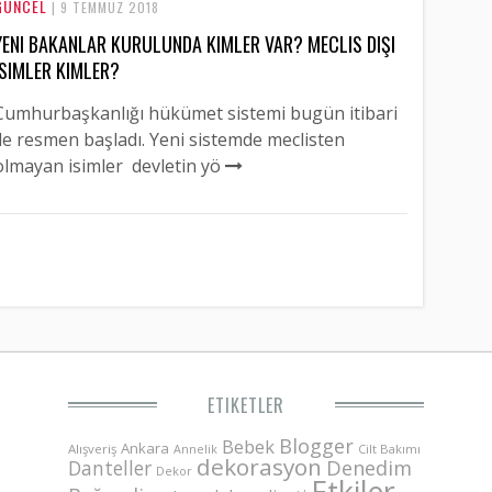
GÜNCEL
| 9 TEMMUZ 2018
YENI BAKANLAR KURULUNDA KIMLER VAR? MECLIS DIŞI
ISIMLER KIMLER?
Cumhurbaşkanlığı hükümet sistemi bugün itibari
ile resmen başladı. Yeni sistemde meclisten
olmayan isimler devletin yö
ETIKETLER
Blogger
Bebek
Ankara
Alışveriş
Annelik
Cilt Bakımı
dekorasyon
Danteller
Denedim
Dekor
Etkiler-