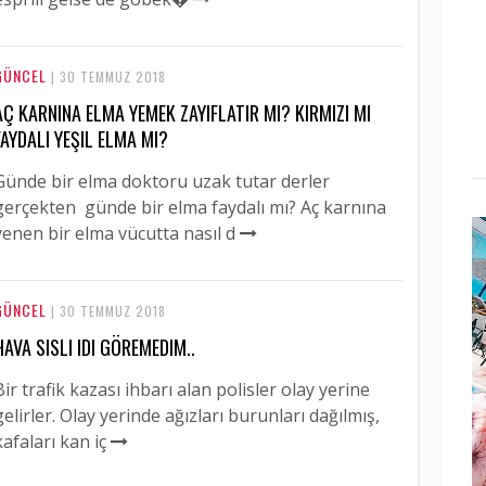
GÜNCEL
| 30 TEMMUZ 2018
AÇ KARNINA ELMA YEMEK ZAYIFLATIR MI? KIRMIZI MI
FAYDALI YEŞIL ELMA MI?
Günde bir elma doktoru uzak tutar derler
gerçekten günde bir elma faydalı mı? Aç karnına
yenen bir elma vücutta nasıl d
GÜNCEL
| 30 TEMMUZ 2018
HAVA SISLI IDI GÖREMEDIM..
Bir trafik kazası ihbarı alan polisler olay yerine
gelirler. Olay yerinde ağızları burunları dağılmış,
kafaları kan iç