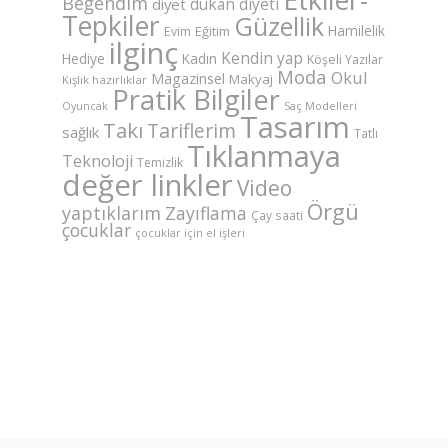
Beğendim
dukan diyeti
diyet
Tepkiler
Güzellik
Hamilelik
Eğitim
Evim
ilginç
Kendin yap
Hediye
Kadın
Köşeli Yazılar
Moda
Okul
Magazinsel
Makyaj
Kışlık hazırlıklar
Pratik Bilgiler
Saç Modelleri
Oyuncak
Tasarım
Takı
Tariflerim
sağlık
Tatlı
Tıklanmaya
Teknoloji
Temizlik
değer linkler
Video
Örgü
yaptıklarım
Zayıflama
Çay saati
çocuklar
çocuklar için el işleri