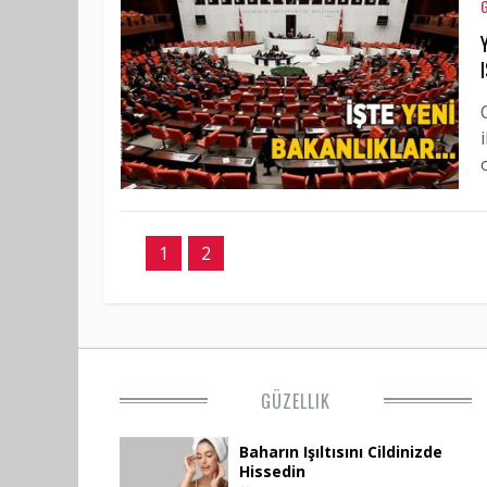
1
2
GÜZELLIK
Baharın Işıltısını Cildinizde
Hissedin