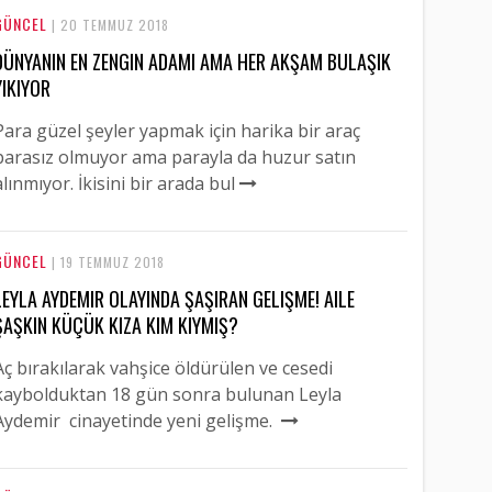
GÜNCEL
| 20 TEMMUZ 2018
DÜNYANIN EN ZENGIN ADAMI AMA HER AKŞAM BULAŞIK
YIKIYOR
Para güzel şeyler yapmak için harika bir araç
parasız olmuyor ama parayla da huzur satın
alınmıyor. İkisini bir arada bul
GÜNCEL
| 19 TEMMUZ 2018
LEYLA AYDEMIR OLAYINDA ŞAŞIRAN GELIŞME! AILE
ŞAŞKIN KÜÇÜK KIZA KIM KIYMIŞ?
Aç bırakılarak vahşice öldürülen ve cesedi
kaybolduktan 18 gün sonra bulunan Leyla
Aydemir cinayetinde yeni gelişme.