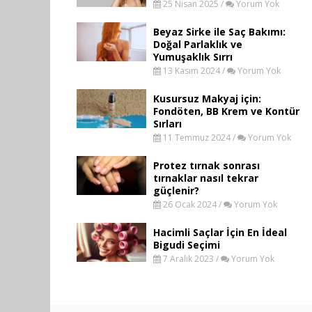
25 Nisan 2025 /
Yorum Yok
Beyaz Sirke ile Saç Bakımı:
Doğal Parlaklık ve
Yumuşaklık Sırrı
13 Kasım 2024 /
Yorum Yok
Kusursuz Makyaj için:
Fondöten, BB Krem ve Kontür
Sırları
11 Temmuz 2024 /
Yorum Yok
Protez tırnak sonrası
tırnaklar nasıl tekrar
güçlenir?
26 Ocak 2024 /
Yorum Yok
Hacimli Saçlar İçin En İdeal
Bigudi Seçimi
7 Aralık 2023 /
Yorum Yok