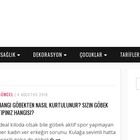
SAĞLIK
DEKORASYON
ÇOCUKLAR
TARİFLE
GÜNCEL
| 4 AĞUSTOS 2018
HANGI GÖBEKTEN NASIL KURTULUNUR? SIZIN GÖBEK
TIPINIZ HANGISI?
İdeal kiloda olsak bile göbek aktif spor yapmayan
her kadın ver erkeğin sorunu. Kulağa sevimli hatta
esprili gelse de göbek�