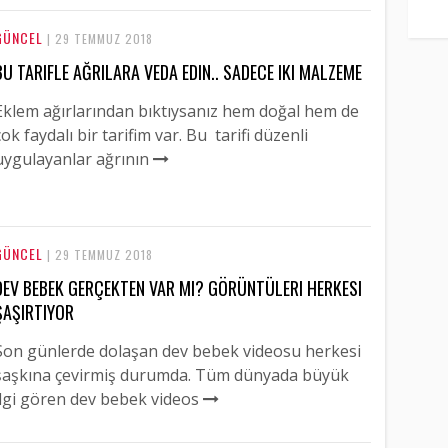
GÜNCEL
| 29 TEMMUZ 2018
BU TARIFLE AĞRILARA VEDA EDIN.. SADECE IKI MALZEME
Eklem ağırlarından bıktıysanız hem doğal hem de
çok faydalı bir tarifim var. Bu tarifi düzenli
uygulayanlar ağrının
GÜNCEL
| 29 TEMMUZ 2018
DEV BEBEK GERÇEKTEN VAR MI? GÖRÜNTÜLERI HERKESI
ŞAŞIRTIYOR
Son günlerde dolaşan dev bebek videosu herkesi
şaşkına çevirmiş durumda. Tüm dünyada büyük
ilgi gören dev bebek videos