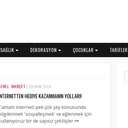
SAĞLIK
DEKORASYON
ÇOCUKLAR
TARİFLE
GENEL
MANŞET
,
| 29 EKIM 2014
İNTERNETTEN HEDIYE KAZANMANIN YOLLARI!
Tamam interneti pek çok şey konusunda
bilgilenmek 'sosyalleşmek' ve eğlenmek için
kullanıyoruz bir de sayısız çekilişler