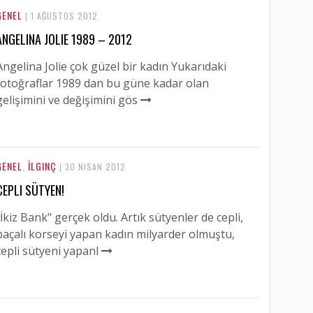
GENEL
| 1 AĞUSTOS 2012
ANGELINA JOLIE 1989 – 2012
Angelina Jolie çok güzel bir kadın Yukarıdaki
fotoğraflar 1989 dan bu güne kadar olan
gelişimini ve değişimini gös
GENEL
İLGINÇ
,
| 30 NISAN 2012
CEPLI SÜTYEN!
"İkiz Bank" gerçek oldu. Artık sütyenler de cepli,
paçalı korseyi yapan kadın milyarder olmuştu,
cepli sütyeni yapanl