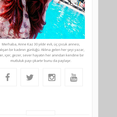
Merhaba, Anne Kaz 30 yıldır evli, üç çocuk annesi,
alışan bir kadının günlüğü. Aklına gelen her şeyi yazar,
er, içer, gezer, sever hayatın her anından kendine bir
mutluluk payı çıkartır bunu da paylaşır.