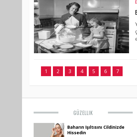
1
2
3
4
5
6
7
GÜZELLIK
Baharın Işıltısını Cildinizde
Hissedin