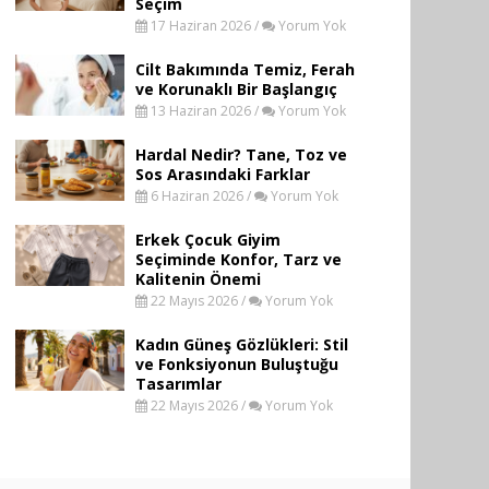
Seçim
17 Haziran 2026 /
Yorum Yok
Cilt Bakımında Temiz, Ferah
ve Korunaklı Bir Başlangıç
13 Haziran 2026 /
Yorum Yok
Hardal Nedir? Tane, Toz ve
Sos Arasındaki Farklar
6 Haziran 2026 /
Yorum Yok
Erkek Çocuk Giyim
Seçiminde Konfor, Tarz ve
Kalitenin Önemi
22 Mayıs 2026 /
Yorum Yok
Kadın Güneş Gözlükleri: Stil
ve Fonksiyonun Buluştuğu
Tasarımlar
22 Mayıs 2026 /
Yorum Yok