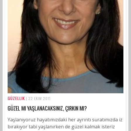
GÜZELLIK
| 22 EKIM 2011
GÜZEL MI YAŞLANACAKSINIZ, ÇIRKIN MI?
Yaşlanıyoruz hayatımızdaki her ayrıntı suratımızda iz
bırakıyor tabi yaşlanırken de güzel kalmak isteriz