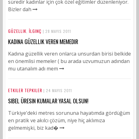
süredir kadınlar için çok özel eğitimler düzenleniyor.
Bizler dah
GÜZELLIK
İLGINÇ
,
| 28 MAYIS 2011
KADINA GÜZELLIK VEREN MEMEDIR
Kadına güzellik veren onlarca unsurdan birisi belkide
en önemlisi memeler ( bu arada uzvumuzun adından
mu utanalım adı mem
ETKILER TEPKILER
| 24 MAYIS 2011
SIBEL ÜRESIN KUMALAR YASAL OLSUN!
Türkiye'deki metres sorununa hayatımda gördüğüm
en pratik ve akılcı çözüm, niye hiç aklımıza
gelmemişki, biz kad�