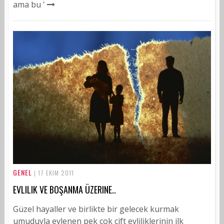
ama bu '
GENEL
| 17 EKIM 2011
EVLILIK VE BOŞANMA ÜZERINE..
Güzel hayaller ve birlikte bir gelecek kurmak
umuduyla evlenen pek çok çift evliliklerinin ilk