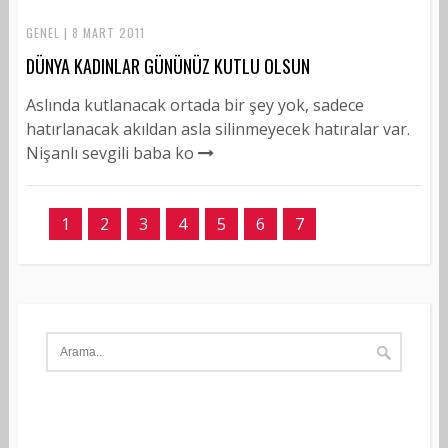
GENEL | 8 MART 2011
DÜNYA KADINLAR GÜNÜNÜZ KUTLU OLSUN
Aslında kutlanacak ortada bir şey yok, sadece
hatırlanacak akıldan asla silinmeyecek hatıralar var.
Nişanlı sevgili baba ko
1
2
3
4
5
6
7