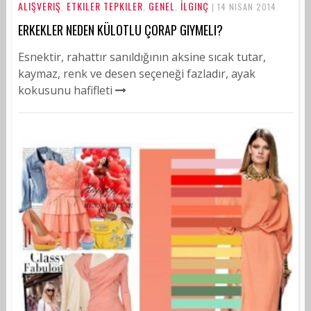
ALIŞVERIŞ
ETKILER TEPKILER
GENEL
İLGINÇ
,
,
,
| 14 NISAN 2014
ERKEKLER NEDEN KÜLOTLU ÇORAP GIYMELI?
Esnektir, rahattır sanıldığının aksine sıcak tutar,
kaymaz, renk ve desen seçeneği fazladır, ayak
kokusunu hafifleti