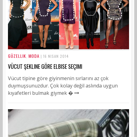
GÜZELLIK
MODA
,
| 16 NISAN 2014
VÜCUT ŞEKLINE GÖRE ELBISE SEÇIMI
Vücut tipine göre giyinmenin sırlarını az çok
duymuşsunuzdur. Çok kolay değil aslında uygun
kıyafetleri bulmak giymek �