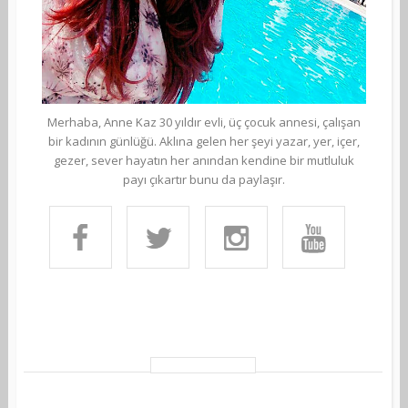
Merhaba, Anne Kaz 30 yıldır evli, üç çocuk annesi, çalışan
bir kadının günlüğü. Aklına gelen her şeyi yazar, yer, içer,
gezer, sever hayatın her anından kendine bir mutluluk
payı çıkartır bunu da paylaşır.