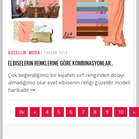
GÜZELLIK
MODA
,
| 1 NISAN 2014
ELBISELERIN RENKLERINE GÖRE KOMBINASYONLAR..
Çok beğendiğimiz bir kıyafeti sırf renginden dolayı
almadığımız olur evet elbisenin rengi güzeldir modeli
harikadır
İlk
«
4
5
6
7
8
9
10
»