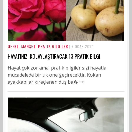
GENEL
MANŞET
PRATIK BILGILER
,
,
| 6 OCAK 2017
HAYATINIZI KOLAYLAŞTIRACAK 13 PRATIK BILGI
Hayat çok zor ama pratik bilgiler sizi hayatla
mücadelede bir tık öne geçirecektir. Kokan
ayakkabılar kireçlenen duş ba�