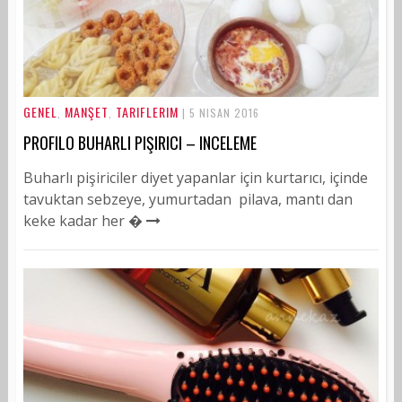
GENEL
MANŞET
TARIFLERIM
,
,
| 5 NISAN 2016
PROFILO BUHARLI PIŞIRICI – INCELEME
Buharlı pişiriciler diyet yapanlar için kurtarıcı, içinde
tavuktan sebzeye, yumurtadan pilava, mantı dan
keke kadar her �