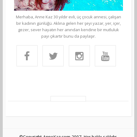
Merhaba, Anne Kaz 30 yıldır evli, üç çocuk annesi, çalışan
bir kadının günlüğü. Aklına gelen her şeyi yazar, yer, içer,
gezer, sever hayatın her anından kendine bir mutluluk
payı çıkartır bunu da paylaşır.
©Copyright AnneKaz.com 2007. Her hakkı saklıdır.