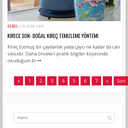
GENEL
| 19 OCAK 2016
KIRECE SON- DOĞAL KIREÇ TEMIZLEME YÖNTEMI
Kireç tutmuş bir çaydanlık yada çaycı ne kadar da can
sıkıcıdır. Daha önceleri pratik bilgiler köşesinde
okuduğum bi
«
1
2
3
4
5
6
7
»
Son