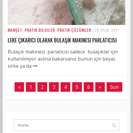
MANŞET
PRATIK BILGILER
PRATIK ÇÖZÜMLER
,
,
| 25 EYLÜL 2017
LEKE ÇIKARICI OLARAK BULAŞIK MAKINESI PARLATICISI
Bulaşık makinesi parlatıcısı sadece bulaşıklar için
kullanılmıyor aslına bakarsanız bunun için beyaz
sirke ya da
«
1
2
3
4
5
6
»
Son