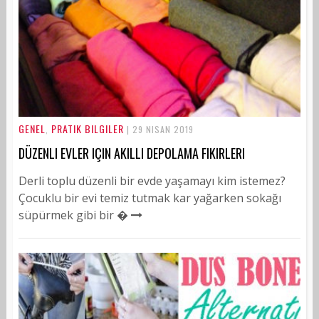
GENEL
PRATIK BILGILER
,
| 29 NISAN 2019
DÜZENLI EVLER IÇIN AKILLI DEPOLAMA FIKIRLERI
Derli toplu düzenli bir evde yaşamayı kim istemez?
Çocuklu bir evi temiz tutmak kar yağarken sokağı
süpürmek gibi bir �