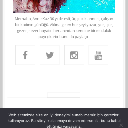
Merhaba, Anne Kaz 30 yıldır evli, üç çocuk annesi, çalışan
bir kadının günlüğü. Aklına gelen her şeyi yazar, yer, içer,
gezer, sever hayatın her anından kendine bir mutluluk
payı çıkartır bunu da paylaşır.
Web sitemizde size en iyi deneyimi sunabilmemiz için çerezleri
kullanıyoruz. Bu siteyi kullanmaya devam ederseniz, bunu kabul
ettiğinizi varsayarız.