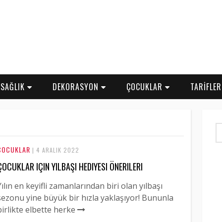
SAĞLIK
DEKORASYON
ÇOCUKLAR
TARİFLE
ÇOCUKLAR
| 4 ARALIK 2022
ÇOCUKLAR IÇIN YILBAŞI HEDIYESI ÖNERILERI
Yılın en keyifli zamanlarından biri olan yılbaşı
sezonu yine büyük bir hızla yaklaşıyor! Bununla
birlikte elbette herke