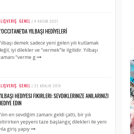
ALIŞVERIŞ
GENEL
,
| 4 KASIM 2021
L’OCCITANE’DA YILBAŞI HEDİYELERİ
Yılbaşı demek sadece yeni gelen yılı kutlamak
değil, iyi dilekler ve “vermek”le ilgilidir. Yılbaşı
zamanı “verme g
ALIŞVERIŞ
GENEL
,
| 23 ARALIK 2019
YILBAŞI HEDIYESI FIKIRLERI: SEVDIKLERINIZE ANILARINIZI
HEDIYE EDIN
Yılın en sevdiğim zamanı geldi çattı, bir yılı
bitirirken yepyeni taze başlangıç dilekleri ile yeni
yıla giriş yapıy