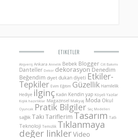
ETIKETLER
Blogger
Bebek
Ankara
Alışveriş
Annelik
Cilt Bakımı
dekorasyon
Danteller
Denedim
Dekor
Etkiler-
Beğendim
dukan diyeti
diyet
Tepkiler
Güzellik
Hamilelik
Eğitim
Evim
ilginç
Kendin yap
Hediye
Kadın
Köşeli Yazılar
Moda
Okul
Magazinsel
Makyaj
Kışlık hazırlıklar
Pratik Bilgiler
Saç Modelleri
Oyuncak
Tasarım
Takı
Tariflerim
sağlık
Tatlı
Tıklanmaya
Teknoloji
Temizlik
değer linkler
Video