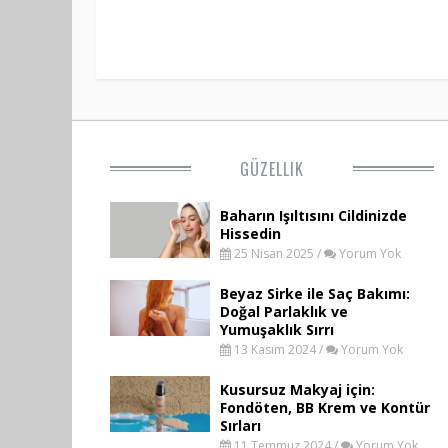
GÜZELLIK
Baharın Işıltısını Cildinizde
Hissedin
25 Nisan 2025 /
Yorum Yok
Beyaz Sirke ile Saç Bakımı:
Doğal Parlaklık ve
Yumuşaklık Sırrı
13 Kasım 2024 /
Yorum Yok
Kusursuz Makyaj için:
Fondöten, BB Krem ve Kontür
Sırları
11 Temmuz 2024 /
Yorum Yok