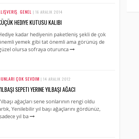
ALIŞVERIŞ
GENEL
,
| 16 ARALIK 2014
KÜÇÜK HEDIYE KUTUSU KALIBI
Hediye kadar hediyenin paketleniş şekli de çok
önemli yemek gibi tat önemli ama görünüş de
güzel olursa sofraya oturunca
BUNLARI ÇOK SEVDIM
| 14 ARALIK 2012
YILBAŞI SEPETI YERINE YILBAŞI AĞACI
Yılbaşı ağaçları sene sonlarının rengi oldu
artık, Yenilebilir yıl başı ağaçlarını gördünüz,
sadece yıl ba