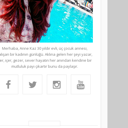
Merhaba, Anne Kaz 30 yıldır evli, üç çocuk annesi,
alışan bir kadının günlüğü. Aklına gelen her şeyi yazar,
er, içer, gezer, sever hayatın her anından kendine bir
mutluluk payı çıkartır bunu da paylaşır.