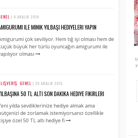
GENEL
| 4 ARALIK 2019
AMIGURUMI ILE MINIK YILBAŞI HEDIYELERI YAPIN
Amigurumi çok seviliyor. Hem tığ işi olması hem de
küçük büyük her türlü oyuncağın amigurumi ile
yapılıyor olması
ç
y
ALIŞVERIŞ
GENEL
,
| 26 ARALIK 2015
YILBAŞINA 50 TL ALTI SON DAKIKA HEDIYE FIKIRLERI
Yeni yılda sevdiklerinize hediye almak ama
bütçenizi de zorlamak istemiyorsanız özellikle
kişiye özel 50 TL altı hediye fi