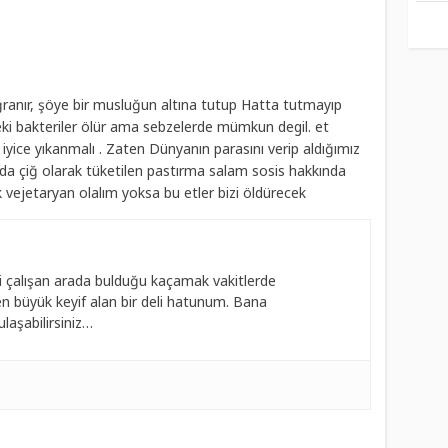
anır, şöye bir musluğun altına tutup Hatta tutmayıp
deki bakteriler ölür ama sebzelerde mümkun degil. et
iyice yıkanmalı . Zaten Dünyanın parasını verip aldığımız
ada çiğ olarak tüketilen pastırma salam sosis hakkında
k vejetaryan olalım yoksa bu etler bizi öldürecek
 çalışan arada bulduğu kaçamak vakitlerde
 büyük keyif alan bir deli hatunum. Bana
laşabilirsiniz…