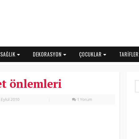
SAĞLIK
DEKORASYON
ÇOCUKLAR
TARİFLE
et önlemleri
 Eylül 2010
1 Yorum