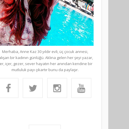
Merhaba, Anne Kaz 30 yıldır evli, üç çocuk annesi,
alışan bir kadının günlüğü. Aklına gelen her şeyi yazar,
er, içer, gezer, sever hayatın her anından kendine bir
mutluluk payı çıkartır bunu da paylaşır.