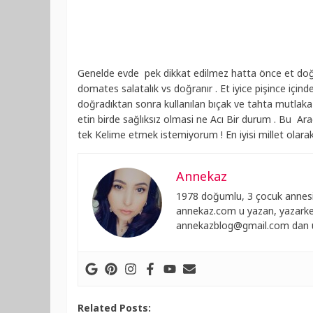
Genelde evde pek dikkat edilmez hatta önce et doğr
domates salatalık vs doğranır . Et iyice pişince için
doğradıktan sonra kullanılan bıçak ve tahta mutlaka 
etin birde sağlıksız olmasi ne Acı Bir durum . Bu Ar
tek Kelime etmek istemiyorum ! En iyisi millet olara
Annekaz
1978 doğumlu, 3 çocuk annesi
annekaz.com u yazan, yazarken
annekazblog@gmail.com
dan u
Related Posts: