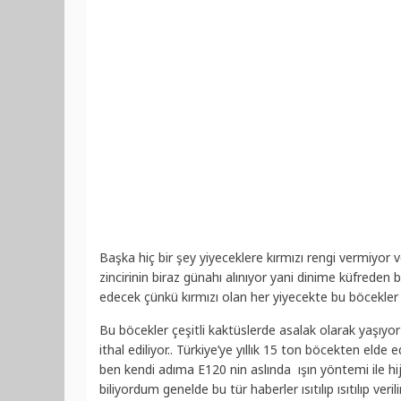
Başka hiç bir şey yiyeceklere kırmızı rengi vermiyo
zincirinin biraz günahı alınıyor yani dinime küfreden
edecek çünkü kırmızı olan her yiyecekte bu böcekler
Bu böcekler çeşitli kaktüslerde asalak olarak yaşıyor
ithal ediliyor.. Türkiye’ye yıllık 15 ton böcekten eld
ben kendi adıma E120 nin aslında ışın yöntemi ile hi
biliyordum genelde bu tür haberler ısıtılıp ısıtılıp veril