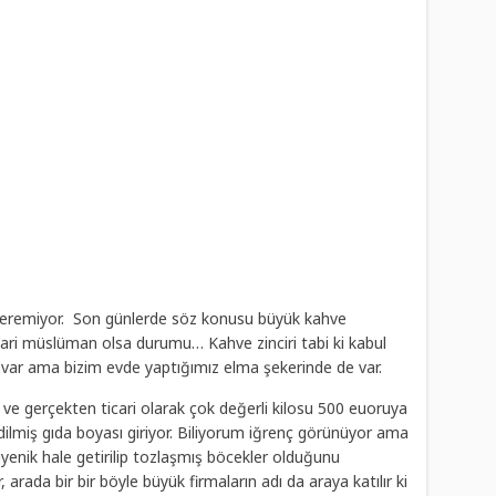
r veremiyor. Son günlerde söz konusu büyük kahve
 bari müslüman olsa durumu… Kahve zinciri tabi ki kabul
 var ama bizim evde yaptığımız elma şekerinde de var.
 ve gerçekten ticari olarak çok değerli kilosu 500 euoruya
e edilmiş gıda boyası giriyor. Biliyorum iğrenç görünüyor ama
jyenik hale getirilip tozlaşmış böcekler olduğunu
ir, arada bir bir böyle büyük firmaların adı da araya katılır ki