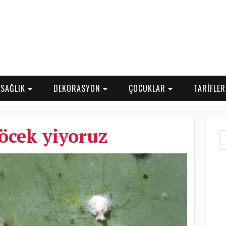
SAĞLIK
DEKORASYON
ÇOCUKLAR
TARİFLE
öcek yiyoruz