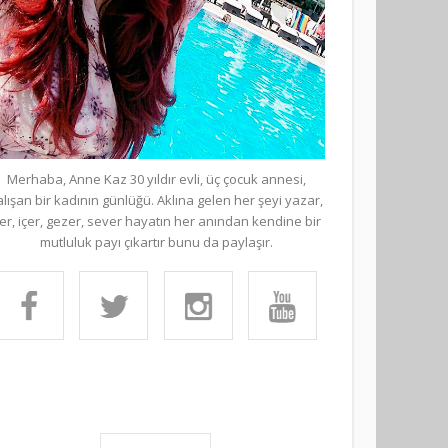
Merhaba, Anne Kaz 30 yıldır evli, üç çocuk annesi,
alışan bir kadının günlüğü. Aklına gelen her şeyi yazar,
er, içer, gezer, sever hayatın her anından kendine bir
mutluluk payı çıkartır bunu da paylaşır.