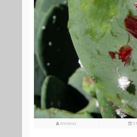
Annekaz
3 