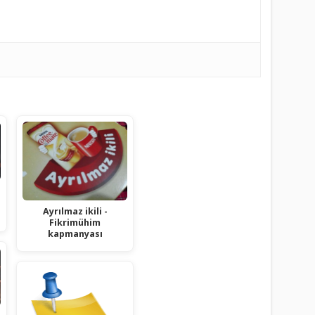
e
Ayrılmaz ikili -
Fikrimühim
kapmanyası