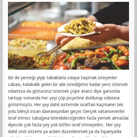
Bir de yemeği yiyip tabaklarla odaya taşımak isteyenler
cabası, kalabalık gelen bir aile istediğimiz kadar yeriz istersek
odamıza da götürürüz istersek çöpe atarız diye garsonla
tartışıp sonunda her şeyi çöp poşetine doldurup odasına
götürmüştü. Her şey dahil sistemde israftan kaçmanın tek
yolu bilinçli insan davranışından geçer. Gerçek vatanseverler
israf etmez tabağına bitirebileceğinden fazla yemek almazlar.
diyecek çok fazla şey yok lütfen israf etmeyelim.. Her şey
dahil otel sistemi ya acilen düzenlenmeli ya da İspanya’da