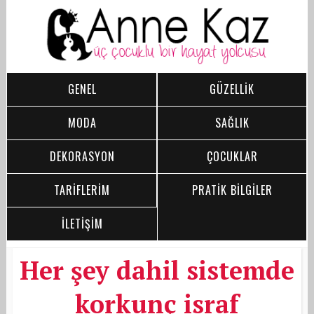
GENEL
GÜZELLİK
MODA
SAĞLIK
DEKORASYON
ÇOCUKLAR
TARİFLERİM
PRATİK BİLGİLER
İLETİŞİM
Her şey dahil sistemde
korkunç israf