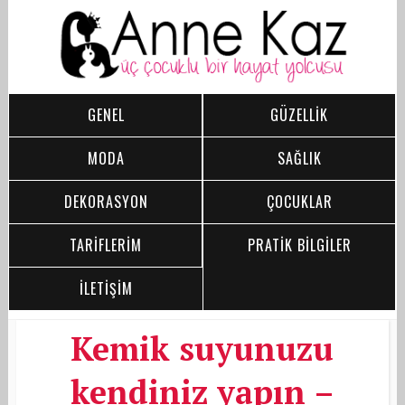
GENEL
GÜZELLİK
MODA
SAĞLIK
DEKORASYON
ÇOCUKLAR
TARİFLERİM
PRATİK BİLGİLER
İLETİŞİM
Kemik suyunuzu
kendiniz yapın –