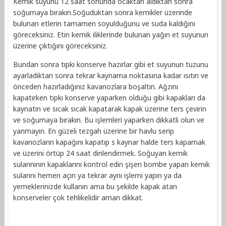
Kemik suyunu 12 saat sonunda ocaktan aldıktan sonra
soğumaya bırakın.Soğuduktan sonra kemikler üzerinde
bulunan etlerin tamamen soyulduğunu ve suda kaldığını
göreceksiniz. Etin kemik iliklerinde bulunan yağın et suyunun
üzerine çıktığını göreceksiniz.
Bundan sonra tıpkı konserve hazırlar gibi et suyunun tuzunu
ayarladıktan sonra tekrar kaynama noktasına kadar ısıtın ve
önceden hazırladığınız kavanozlara boşaltın. Ağzını
kapatırken tıpkı konserve yaparken olduğu gibi kapakları da
kaynatın ve sıcak sıcak kapatarak kapak üzerine ters çevirin
ve soğumaya bırakın. Bu işlemleri yaparken dikkatli olun ve
yanmayın. En güzeli tezgah üzerine bir havlu serip
kavanozların kapağını kapatıp s kaynar halde ters kapamak
ve üzerini örtüp 24 saat dinlendirmek. Soğuyan kemik
sularınının kapaklarını kontrol edin şişen bombe yapan kemik
sularını hemen açın ya tekrar aynı işlemi yapın ya da
yemeklerinizde kullanın ama bu şekilde kapak atan
konserveler çok tehlikelidir aman dikkat.