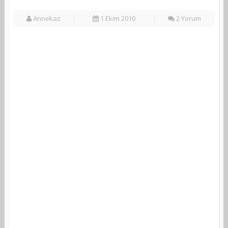
Annekaz
1 Ekim 2010
2 Yorum