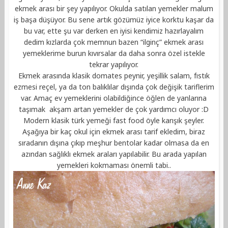
ekmek arası bir şey yapılıyor. Okulda satılan yemekler malum
iş başa düşüyor. Bu sene artık gözümüz iyice korktu kaşar da
bu var, ette şu var derken en iyisi kendimiz hazırlayalım
dedim kızlarda çok memnun bazen “ilginç” ekmek arası
yemeklerime burun kıvırsalar da daha sonra özel istekle
tekrar yapılıyor.
Ekmek arasında klasik domates peynir, yeşillik salam, fıstık
ezmesi reçel, ya da ton balıklılar dışında çok değişik tariflerim
var. Amaç ev yemeklerini olabildiğince öğlen de yanlarına
taşımak akşam artan yemekler de çok yardımcı oluyor :D
Modern klasik türk yemeği fast food öyle karışık şeyler.
Aşağıya bir kaç okul için ekmek arası tarif ekledim, biraz
sıradanın dışına çıkıp meşhur bentolar kadar olmasa da en
azından sağlıklı ekmek araları yapılabilir. Bu arada yapılan
yemekleri kokmaması önemli tabi..