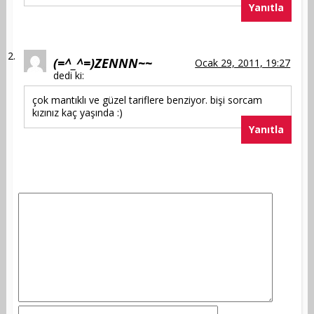
Yanıtla
(=^_^=)ZENNN~~
Ocak 29, 2011, 19:27
dedi ki:
çok mantıklı ve güzel tariflere benziyor. bişi sorcam
kızınız kaç yaşında :)
Yanıtla