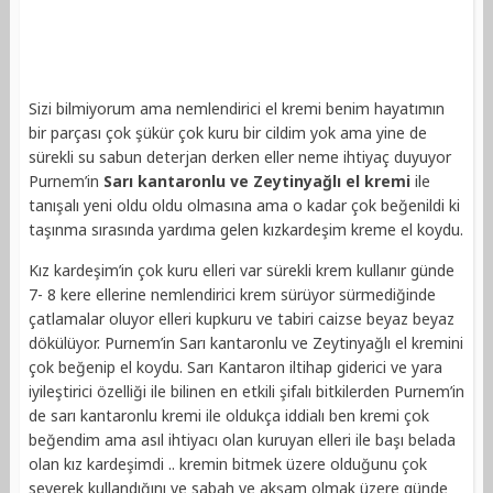
Sizi bilmiyorum ama nemlendirici el kremi benim hayatımın
bir parçası çok şükür çok kuru bir cildim yok ama yine de
sürekli su sabun deterjan derken eller neme ihtiyaç duyuyor
Purnem’in
Sarı kantaronlu ve Zeytinyağlı el kremi
ile
tanışalı yeni oldu oldu olmasına ama o kadar çok beğenildi ki
taşınma sırasında yardıma gelen kızkardeşim kreme el koydu.
Kız kardeşim’in çok kuru elleri var sürekli krem kullanır günde
7- 8 kere ellerine nemlendirici krem sürüyor sürmediğinde
çatlamalar oluyor elleri kupkuru ve tabiri caizse beyaz beyaz
dökülüyor. Purnem’in Sarı kantaronlu ve Zeytinyağlı el kremini
çok beğenip el koydu. Sarı Kantaron iltihap giderici ve yara
iyileştirici özelliği ile bilinen en etkili şifalı bitkilerden Purnem’in
de sarı kantaronlu kremi ile oldukça iddialı ben kremi çok
beğendim ama asıl ihtiyacı olan kuruyan elleri ile başı belada
olan kız kardeşimdi .. kremin bitmek üzere olduğunu çok
severek kullandığını ve sabah ve akşam olmak üzere günde