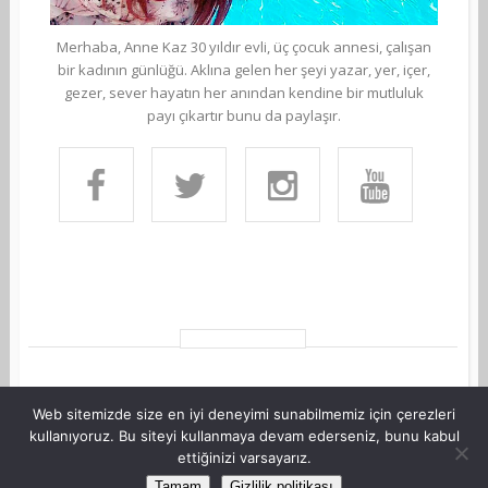
Merhaba, Anne Kaz 30 yıldır evli, üç çocuk annesi, çalışan
bir kadının günlüğü. Aklına gelen her şeyi yazar, yer, içer,
gezer, sever hayatın her anından kendine bir mutluluk
payı çıkartır bunu da paylaşır.
Web sitemizde size en iyi deneyimi sunabilmemiz için çerezleri
kullanıyoruz. Bu siteyi kullanmaya devam ederseniz, bunu kabul
ettiğinizi varsayarız.
©Copyright AnneKaz.com 2007. Her hakkı saklıdır.
Tamam
Gizlilik politikası