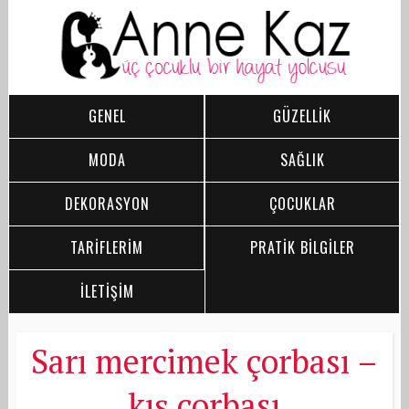
GENEL
GÜZELLİK
MODA
SAĞLIK
DEKORASYON
ÇOCUKLAR
TARİFLERİM
PRATİK BİLGİLER
İLETİŞİM
Sarı mercimek çorbası –
kış çorbası