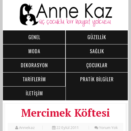
GENEL
GÜZELLİK
MODA
SAĞLIK
DEKORASYON
ÇOCUKLAR
TARİFLERİM
PRATİK BİLGİLER
İLETİŞİM
Mercimek Köftesi
Annekaz
22 Eylül 2011
Yorum Yok