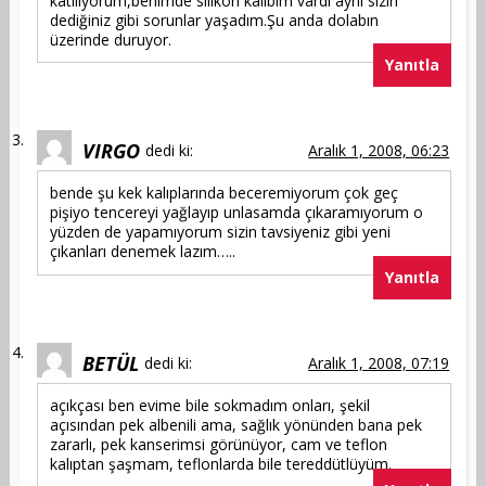
katılıyorum,benimde silikon kalıbım vardı aynı sizin
dediğiniz gibi sorunlar yaşadım.Şu anda dolabın
üzerinde duruyor.
Yanıtla
VIRGO
dedi ki:
Aralık 1, 2008, 06:23
bende şu kek kalıplarında beceremiyorum çok geç
pişiyo tencereyi yağlayıp unlasamda çıkaramıyorum o
yüzden de yapamıyorum sizin tavsiyeniz gibi yeni
çıkanları denemek lazım…..
Yanıtla
BETÜL
dedi ki:
Aralık 1, 2008, 07:19
açıkçası ben evime bile sokmadım onları, şekil
açısından pek albenili ama, sağlık yönünden bana pek
zararlı, pek kanserimsi görünüyor, cam ve teflon
kalıptan şaşmam, teflonlarda bile tereddütlüyüm.