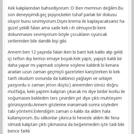
Kek kalıplarından bahsediyorum :D Ben memnun değilim.Bu
son deneyişimdi.geç pişiyor,kekin tuhaf parlak bir dokusu
oluyor bunu sevmiyorum.Dışını krema ile kaplayacaksanız ha
güzel şekilli falan ama sade kek ı ıh olmuyor.Bi kere
dokunmasını sevmiyorum böyle çocukların oyuncak
setlerinden bile dandik bişi gibi.
Annem ben 12 yaşında falan iken bi bant kek kalıbı alıp geldi
içi teflon dışı kırmızı emaye boyalı.Kek yaptı, yapıştı kaldı bir
daha yapar mı yapmadı söylene söylene kaldırdı bi kenara
aradan uzun zaman geçmişti gazeteleri karıştırırken bi kek
tarifi okudum sonunda da kalıbınızı yağlayın ve unlayın
yazıyordu o zaman jeton düştü:) annemden izinsiz doğru
mutfağa, keki yaptım kalıptan çıkacak mı diye binbir korku ile
soğumasını bekledim ters çevirdim pıt diye çıktı muhteşem
görünüyordu.Annem gözlerine inanamadı sonra söyledim
tabi yöntemi.Evlendiğim zaman o kalıbı da aldım hala
kullanıyorum..Bu silikonlar çıkınca bi hevesle aldım ilki fena
olmadı kalıptan çıktı çıkmasına da beğenmedim işte tadı bile
bence farklı