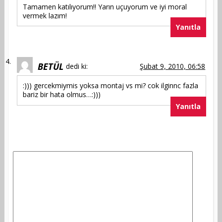
Tamamen katılıyorum!! Yarın uçuyorum ve iyi moral
vermek lazım!
Yanıtla
BETÜL
dedi ki:
Şubat 9, 2010, 06:58
:))) gercekmiymis yoksa montaj vs mi? cok ilginnc fazla
bariz bir hata olmus…:)))
Yanıtla