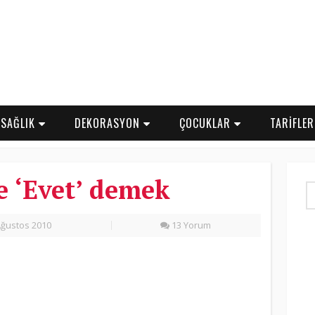
SAĞLIK
DEKORASYON
ÇOCUKLAR
TARİFLE
e ‘Evet’ demek
ğustos 2010
13 Yorum