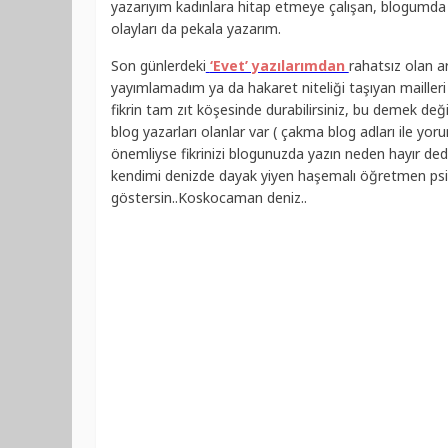
yazarıyım kadınlara hitap etmeye çalışan, blogumda ka
olayları da pekala yazarım.
Son günlerdeki
‘Evet’ yazılarımdan
rahatsız olan 
yayımlamadım ya da hakaret niteliği taşıyan mailleri
fikrin tam zıt köşesinde durabilirsiniz, bu demek deği
blog yazarları olanlar var ( çakma blog adları ile yor
önemliyse fikrinizi blogunuzda yazın neden hayır dedi
kendimi denizde dayak yiyen haşemalı öğretmen psik
göstersin..Koskocaman deniz..