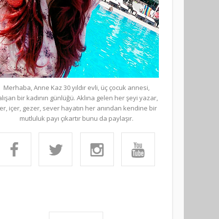
Merhaba, Anne Kaz 30 yıldır evli, üç çocuk annesi,
alışan bir kadının günlüğü. Aklına gelen her şeyi yazar,
er, içer, gezer, sever hayatın her anından kendine bir
mutluluk payı çıkartır bunu da paylaşır.