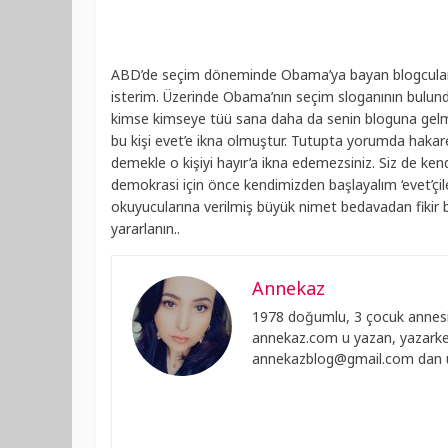
ABD’de seçim döneminde Obama’ya bayan blogcularda
isterim. Üzerinde Obama’nın seçim sloganının bulund
kimse kimseye tüü sana daha da senin bloguna gel
bu kişi evet’e ikna olmuştur. Tutupta yorumda haka
demekle o kişiyi hayır’a ikna edemezsiniz. Siz de ken
demokrasi için önce kendimizden başlayalım ‘evet’çile
okuyucularına verilmiş büyük nimet bedavadan fikir b
yararlanın..
Annekaz
1978 doğumlu, 3 çocuk annesi
annekaz.com u yazan, yazarken
annekazblog@gmail.com
dan u