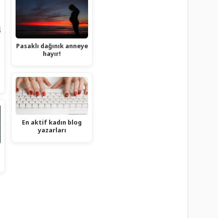
Pasaklı dağınık anneye
hayır!
En aktif kadın blog
yazarları