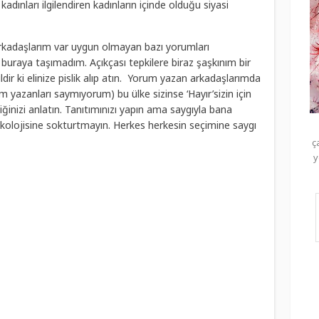
dınları ilgilendiren kadınların içinde olduğu siyasi
arkadaşlarım var uygun olmayan bazı yorumları
 buraya taşımadım. Açıkçası tepkilere biraz şaşkınım bir
ldir ki elinize pislik alıp atın. Yorum yazan arkadaşlarımda
um yazanları saymıyorum) bu ülke sizinse ‘Hayır’sizin için
ğinizi anlatın. Tanıtımınızı yapın ama saygıyla bana
olojisine sokturtmayın. Herkes herkesin seçimine saygı
ç
y