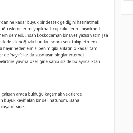
n ne kadar büyük bir destek geldiğini hatırlatmak
uğu işlemeler mi yapılmadı cupcake ler mi pişirilmedi
mem demedi. İnsan koskocaman bir Evet yazısı yazmışsa
retlerle sık boğazla bundan sonra seni takip etmem
di hayır nedenlerinizi benim gibi anlatın o kadar tam
r de ‘hayır’cılar da susmasın bloglar internet
elirtme yayma özelliğine sahip siz de bu ayrıcalıktan
 çalışan arada bulduğu kaçamak vakitlerde
 büyük keyif alan bir deli hatunum. Bana
laşabilirsiniz…