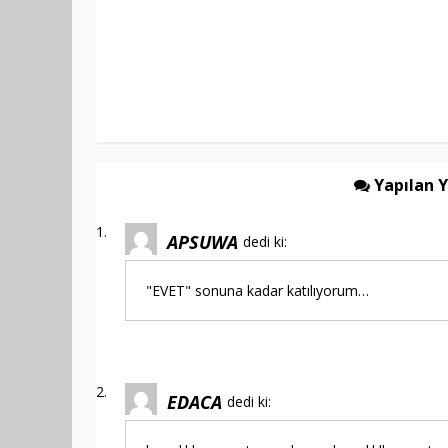
Yapılan Y
APSUWA
dedi ki:
"EVET" sonuna kadar katılıyorum…
EDACA
dedi ki: