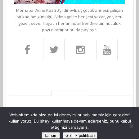
Merhaba, Anne Kaz 30 yıldır evli, üç çocuk annesi, çalışan
bir kadının günlüğü. Aklına gelen her şeyi yazar, yer, içer,
gezer, sever hayatın her anından kendine bir mutluluk
payı çıkartır bunu da paylaşır.
Web sitemizde size en iyi deneyimi sunabilmemiz için çerezleri
kullanıyoruz. Bu siteyi kullanmaya devam ederseniz, bunu kabul
ettiğinizi varsayarız.
©Copyright AnneKaz.com 2007. Her hakkı saklıdır.
Tamam
Gizlilik politikası
Site Haritası