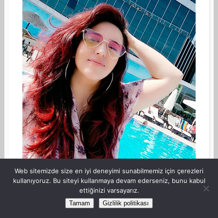
Web sitemizde size en iyi deneyimi sunabilmemiz için çerezleri
kullanıyoruz. Bu siteyi kullanmaya devam ederseniz, bunu kabul
ettiğinizi varsayarız.
Tamam
Gizlilik politikası
Merhaba, Anne Kaz 30 yıldır evli, üç çocuk annesi, çalışan
bir kadının günlüğü. Aklına gelen her şeyi yazar, yer, içer,