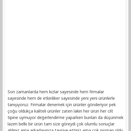
Son zamanlarda hem kızlar sayesinde hem firmalar
sayesinde hem de etkinliker sayesinde yeni yeni ürünlerle
tanışıyoruz. Firmalar denemek için ürünler gönderiyor pek
çoğu oldukça kaliteli ürünler zaten lakin her ürün her cilt
tipine uymuyor değerlendirme yaparken bunları da düşünmek
lazım belki bir ürün tam size göreydi çok olumlu sonuçlar
aldınız ama arkadaşınıza tavsiye ettiniz ama çok pişman oldu