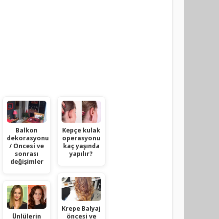
Balkon
Kepçe kulak
dekorasyonu
operasyonu
/ Öncesi ve
kaç yaşında
sonrası
yapılır?
değişimler
Krepe Balyaj
Ünlülerin
öncesi ve