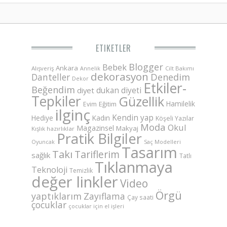
ETIKETLER
Blogger
Bebek
Ankara
Alışveriş
Annelik
Cilt Bakımı
dekorasyon
Danteller
Denedim
Dekor
Etkiler-
Beğendim
dukan diyeti
diyet
Tepkiler
Güzellik
Hamilelik
Eğitim
Evim
ilginç
Kendin yap
Hediye
Kadın
Köşeli Yazılar
Moda
Okul
Magazinsel
Makyaj
Kışlık hazırlıklar
Pratik Bilgiler
Saç Modelleri
Oyuncak
Tasarım
Takı
Tariflerim
sağlık
Tatlı
Tıklanmaya
Teknoloji
Temizlik
değer linkler
Video
Örgü
yaptıklarım
Zayıflama
Çay saati
çocuklar
çocuklar için el işleri