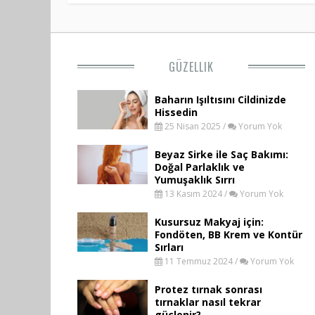
GÜZELLIK
Baharın Işıltısını Cildinizde
Hissedin
25 Nisan 2025 /
Yorum Yok
Beyaz Sirke ile Saç Bakımı:
Doğal Parlaklık ve
Yumuşaklık Sırrı
13 Kasım 2024 /
Yorum Yok
Kusursuz Makyaj için:
Fondöten, BB Krem ve Kontür
Sırları
11 Temmuz 2024 /
Yorum Yok
Protez tırnak sonrası
tırnaklar nasıl tekrar
güçlenir?