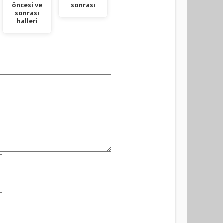
öncesi ve
sonrası
sonrası
halleri