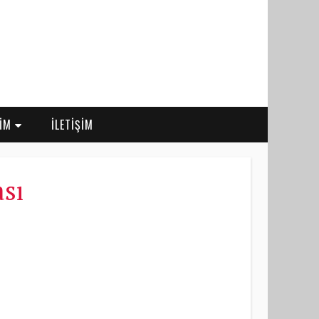
RİM
İLETİŞİM
ası