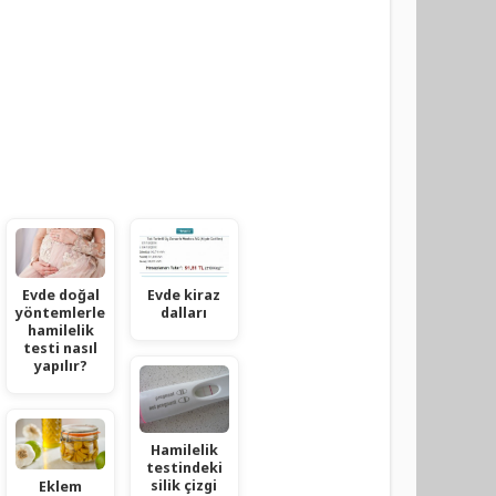
Evde doğal
Evde kiraz
yöntemlerle
dalları
hamilelik
testi nasıl
yapılır?
Hamilelik
testindeki
silik çizgi
Eklem