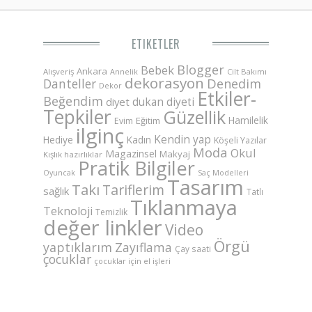
ETIKETLER
Blogger
Bebek
Ankara
Alışveriş
Annelik
Cilt Bakımı
dekorasyon
Danteller
Denedim
Dekor
Etkiler-
Beğendim
dukan diyeti
diyet
Tepkiler
Güzellik
Hamilelik
Eğitim
Evim
ilginç
Kendin yap
Hediye
Kadın
Köşeli Yazılar
Moda
Okul
Magazinsel
Makyaj
Kışlık hazırlıklar
Pratik Bilgiler
Saç Modelleri
Oyuncak
Tasarım
Takı
Tariflerim
sağlık
Tatlı
Tıklanmaya
Teknoloji
Temizlik
değer linkler
Video
Örgü
yaptıklarım
Zayıflama
Çay saati
çocuklar
çocuklar için el işleri