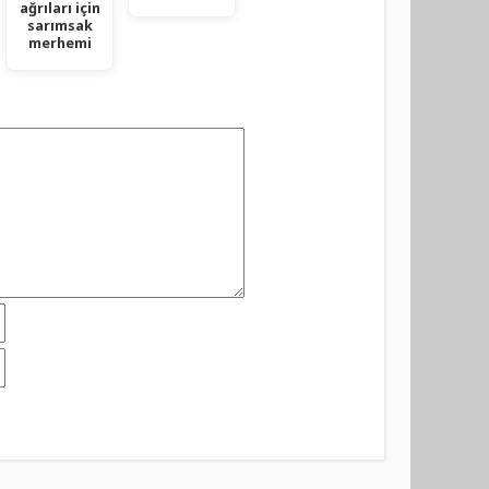
ağrıları için
sarımsak
merhemi