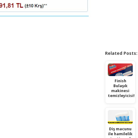
Related Posts:
Finish
Bulaşık
makinesi
temizleyicisi!
Diş macunu
ile hamilelik