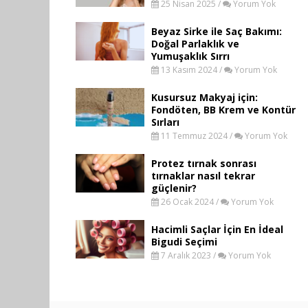
25 Nisan 2025 /
Yorum Yok
Beyaz Sirke ile Saç Bakımı:
Doğal Parlaklık ve
Yumuşaklık Sırrı
13 Kasım 2024 /
Yorum Yok
Kusursuz Makyaj için:
Fondöten, BB Krem ve Kontür
Sırları
11 Temmuz 2024 /
Yorum Yok
Protez tırnak sonrası
tırnaklar nasıl tekrar
güçlenir?
26 Ocak 2024 /
Yorum Yok
Hacimli Saçlar İçin En İdeal
Bigudi Seçimi
7 Aralık 2023 /
Yorum Yok