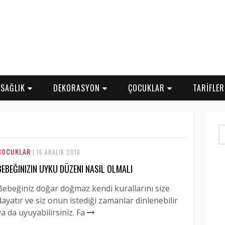
SAĞLIK
DEKORASYON
ÇOCUKLAR
TARİFLE
ÇOCUKLAR
| 16 ARALIK 2018
BEBEĞINIZIN UYKU DÜZENI NASIL OLMALI
Bebeğiniz doğar doğmaz kendi kurallarını size
dayatır ve siz onun istediği zamanlar dinlenebilir
ya da uyuyabilirsiniz. Fa