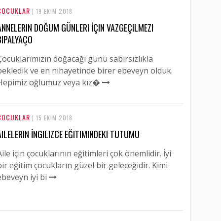
ÇOCUKLAR
| 19 EKIM 2018
ANNELERIN DOĞUM GÜNLERI İÇIN VAZGEÇILMEZI
BIPALYAÇO
Çocuklarımızın doğacağı günü sabırsızlıkla
bekledik ve en nihayetinde birer ebeveyn olduk.
Hepimiz oğlumuz veya kız�
ÇOCUKLAR
| 15 EKIM 2018
AILELERIN İNGILIZCE EĞITIMINDEKI TUTUMU
Aile için çocuklarının eğitimleri çok önemlidir. İyi
bir eğitim çocukların güzel bir geleceğidir. Kimi
ebeveyn iyi bi