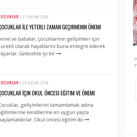
ÇOCUKLAR
| 27 KASIM 2018
ÇOCUKLAR İLE YETERLI ZAMAN GEÇIRMENIN ÖNEMI
Anne ve babalar, çocuklarının gelişimleri için
sürekli olarak hayatlarını buna entegre ederek
yaşarlar. Gelecekte iyi bir
ç
y
ÇOCUKLAR
| 26 KASIM 2018
ÇOCUKLAR İÇIN OKUL ÖNCESI EĞITIM VE ÖNEMI
Çocuklar, gelişimlerini tamamlamak adına
eğitimlerine kendilerine en uygun yaşta
başlamalıdırlar. Okul öncesi eğitim dö