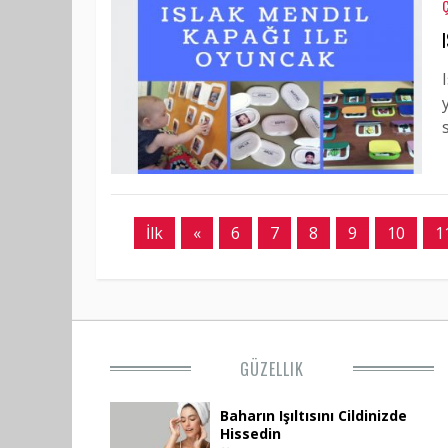
İlk
«
6
7
8
9
10
1
GÜZELLIK
Baharın Işıltısını Cildinizde
Hissedin