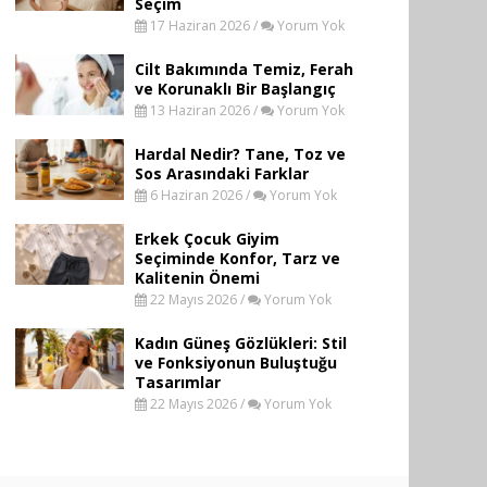
Seçim
17 Haziran 2026 /
Yorum Yok
Cilt Bakımında Temiz, Ferah
ve Korunaklı Bir Başlangıç
13 Haziran 2026 /
Yorum Yok
Hardal Nedir? Tane, Toz ve
Sos Arasındaki Farklar
6 Haziran 2026 /
Yorum Yok
Erkek Çocuk Giyim
Seçiminde Konfor, Tarz ve
Kalitenin Önemi
22 Mayıs 2026 /
Yorum Yok
Kadın Güneş Gözlükleri: Stil
ve Fonksiyonun Buluştuğu
Tasarımlar
22 Mayıs 2026 /
Yorum Yok