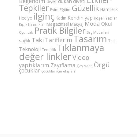
Beğendim
dukan diyeti
diyet
Tepkiler
Güzellik
Hamilelik
Eğitim
Evim
ilginç
Kendin yap
Hediye
Kadın
Köşeli Yazılar
Moda
Okul
Magazinsel
Makyaj
Kışlık hazırlıklar
Pratik Bilgiler
Saç Modelleri
Oyuncak
Tasarım
Takı
Tariflerim
sağlık
Tatlı
Tıklanmaya
Teknoloji
Temizlik
değer linkler
Video
Örgü
yaptıklarım
Zayıflama
Çay saati
çocuklar
çocuklar için el işleri