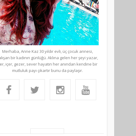
Merhaba, Anne Kaz 30 yıldır evli, üç çocuk annesi,
alışan bir kadının günlüğü. Aklına gelen her şeyi yazar,
er, içer, gezer, sever hayatın her anından kendine bir
mutluluk payı çıkartır bunu da paylaşır.