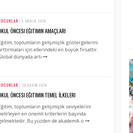
ÇOCUKLAR
| 5 ARALIK 2018
OKUL ÖNCESI EĞITIMIN AMAÇLARI
Eğitim, toplumların gelişmişlik göstergelerini
arttırmaları için ellerindeki en büyük fırsattır.
Global dünyada artı
ÇOCUKLAR
| 30 KASIM 2018
OKUL ÖNCESI EĞITIMIN TEMEL İLKELERI
Eğitim, toplumların gelişmişlik seviyelerini
belirleyen en önemli kriterlerin başında
gelmektedir. Bu yüzden de akademik o