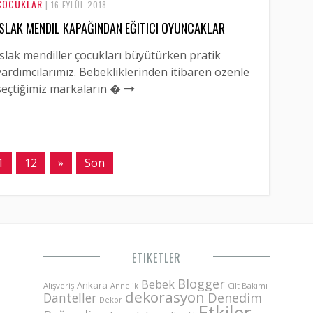
ÇOCUKLAR
| 16 EYLÜL 2018
ISLAK MENDIL KAPAĞINDAN EĞITICI OYUNCAKLAR
Islak mendiller çocukları büyütürken pratik
yardımcılarımız. Bebekliklerinden itibaren özenle
seçtiğimiz markaların �
1
12
»
Son
ETIKETLER
Blogger
Bebek
Ankara
Alışveriş
Annelik
Cilt Bakımı
dekorasyon
Danteller
Denedim
Dekor
Etkiler-