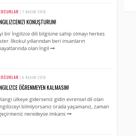
ÇOCUKLAR
| 7 KASIM 2018
İNGILIZCENIZI KONUŞTURUN!
İyi bir İngilizce dili bilgisine sahip olmayı herkes
ister. İlkokul yıllarından beri insanların
hayatlarında olan İngil
ÇOCUKLAR
| 6 KASIM 2018
İNGILIZCE ÖĞRENMEYEN KALMASIN!
Hangi ülkeye giderseniz gidin evrensel dil olan
İngilizceyi bilmiyorsanız orada yaşamanız, zaman
geçirmeniz neredeyse imkans