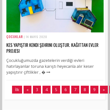
ÇOCUKLAR
| 14 MAYIS 2020
KES YAPIŞTIR KENDI ŞEHRINI OLUŞTUR. KAĞITTAN EVLER
PROJESI
Çocukluğumuzda gazetelerin verdiği evleri
hatırlayanlar toruna karıştı heyecanla alır keser
yapıştırır çiftlikler , �
İlk
«
3
4
5
6
7
8
9
»