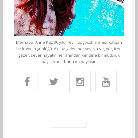
Merhaba, Anne Kaz 30 yıldır evli, üç çocuk annesi, çalışan
bir kadının günlüğü. Aklına gelen her şeyi yazar, yer, içer,
gezer, sever hayatın her anından kendine bir mutluluk
payı çıkartır bunu da paylaşır.