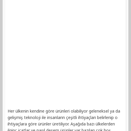
Her ülkenin kendine göre ürünleri olabiliyor geleneksel ya da
gelişmiş teknoloji ile insanların çeşitli ihtiyaçları belirlenip o
ihtiyaçlara göre ürünler üretiliyor. Aşağıda bazı ülkelerden
ilginç icatlar ve nasıl desem ürünler var bazıları çok hoş