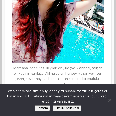
Merhaba, Anne Kaz 30 yıldır evli, üç çocuk annesi, çalışan
bir kadının günlüğü. Aklına gelen her şeyi yazar, yer, içer,
gezer, sever hayatın her anından kendine bir mutluluk
payı çıkartır bunu da paylaşır.
Web sitemizde size en iyi deneyimi sunabilmemiz için çerezleri
kullanıyoruz. Bu siteyi kullanmaya devam ederseniz, bunu kabul
ettiğinizi varsayarız.
Tamam
Gizlilik politikası