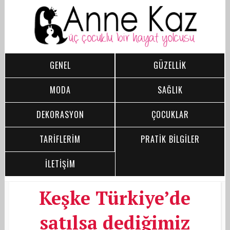
GENEL
GÜZELLİK
MODA
SAĞLIK
DEKORASYON
ÇOCUKLAR
TARİFLERİM
PRATİK BİLGİLER
İLETİŞİM
Keşke Türkiye’de
satılsa dediğimiz