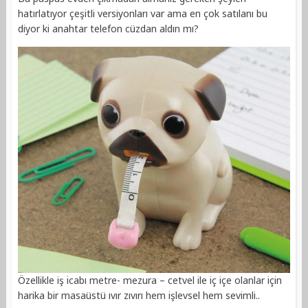
hatırlatıyor çeşitli versiyonları var ama en çok satılanı bu
diyor ki anahtar telefon cüzdan aldın mı?
Özellikle iş icabı metre- mezura – cetvel ile iç içe olanlar için
harika bir masaüstü ıvır zıvırı hem işlevsel hem sevimli..