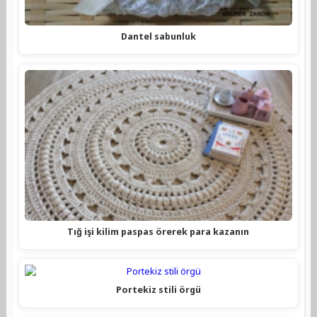
Dantel sabunluk
Tığ işi kilim paspas örerek para kazanın
Portekiz stili örgü