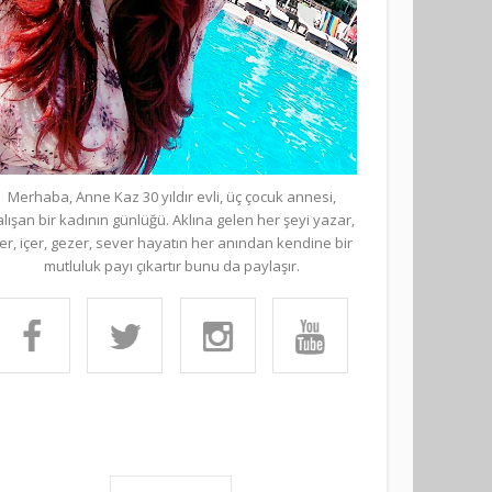
Merhaba, Anne Kaz 30 yıldır evli, üç çocuk annesi,
alışan bir kadının günlüğü. Aklına gelen her şeyi yazar,
er, içer, gezer, sever hayatın her anından kendine bir
mutluluk payı çıkartır bunu da paylaşır.