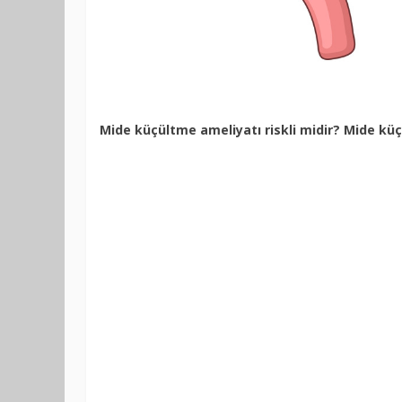
Mide küçültme ameliyatı riskli midir? Mide kü