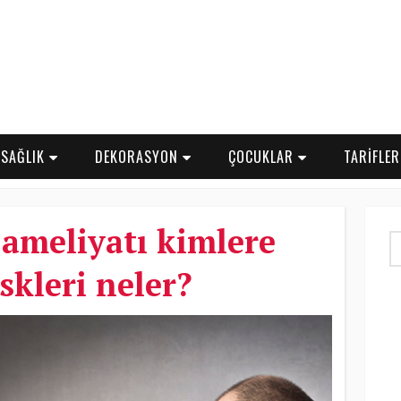
SAĞLIK
DEKORASYON
ÇOCUKLAR
TARİFLE
ameliyatı kimlere
iskleri neler?