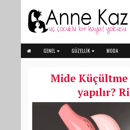
GENEL
GÜZELLİK
MODA
Mide Küçültme 
yapılır? R