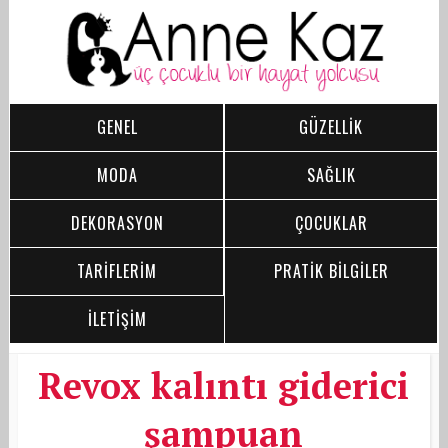
GENEL
GÜZELLİK
MODA
SAĞLIK
DEKORASYON
ÇOCUKLAR
TARİFLERİM
PRATİK BİLGİLER
İLETİŞİM
Revox kalıntı giderici
şampuan