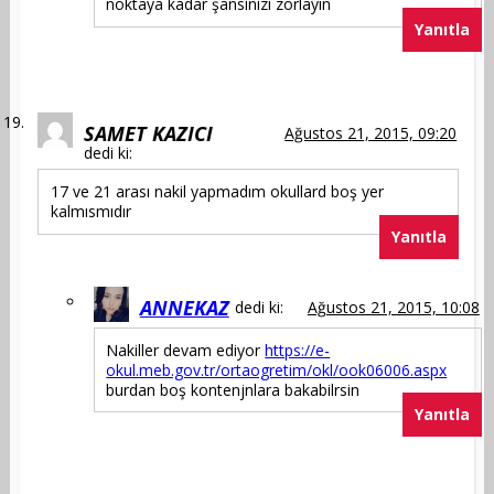
noktaya kadar şansınızı zorlayın
Yanıtla
SAMET KAZICI
Ağustos 21, 2015, 09:20
dedi ki:
17 ve 21 arası nakil yapmadım okullard boş yer
kalmısmıdır
Yanıtla
ANNEKAZ
dedi ki:
Ağustos 21, 2015, 10:08
Nakiller devam ediyor
https://e-
okul.meb.gov.tr/ortaogretim/okl/ook06006.aspx
burdan boş kontenjnlara bakabilrsin
Yanıtla