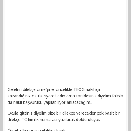
Gelelim dilekçe örneğine; öncelikle TEOG nakil için
kazandığınız okulu ziyaret edin ama tatildesiniz diyelim faksla
da nakil başvurusu yapılabiliyor anlatacağım..
Okula gittiniz diyelim size bir dilekçe verecekler çok basit bir
dilekçe TC kimlik numarası yazılarak dolduruluyor.
Örnek dilekçe şu şekilde olmalı