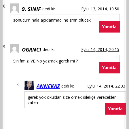
9. SINIF
dedi ki:
Eylül 13, 2014, 10:50
sonucum hala açıklanmadı ne zmn olucak
Yanıtla
OGRNCI
dedi ki:
Eylül 14, 2014, 20:15
Sınıfımızı VE No yazmak gerek mi ?
Yanıtla
ANNEKAZ
dedi ki:
Eylül 14, 2014, 22:33
gerek yok okuldan size örnek dilekçe verecekler
zaten
Yanıtla