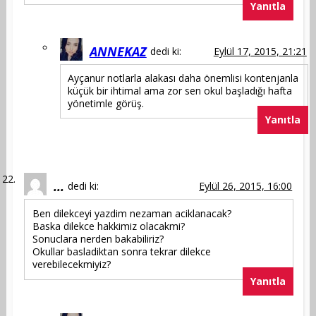
Yanıtla
ANNEKAZ
dedi ki:
Eylül 17, 2015, 21:21
Ayçanur notlarla alakası daha önemlisi kontenjanla
küçük bir ihtimal ama zor sen okul başladığı hafta
yönetimle görüş.
Yanıtla
...
dedi ki:
Eylül 26, 2015, 16:00
Ben dilekceyi yazdim nezaman aciklanacak?
Baska dilekce hakkimiz olacakmi?
Sonuclara nerden bakabiliriz?
Okullar basladiktan sonra tekrar dilekce
verebilecekmiyiz?
Yanıtla