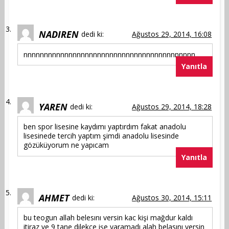
NADIREN
dedi ki:
Ağustos 29, 2014, 16:08
nnnnnnnnnnnnnnnnnnnnnnnnnnnnnnnnnnnnnnnnnn
Yanıtla
YAREN
dedi ki:
Ağustos 29, 2014, 18:28
ben spor lisesine kaydımı yaptırdım fakat anadolu
lisesinede tercih yaptım şimdi anadolu lisesinde
gözüküyorum ne yapıcam
Yanıtla
AHMET
dedi ki:
Ağustos 30, 2014, 15:11
bu teogun allah belesını versin kac kişi mağdur kaldı
itiraz ve 9 tane dilekçe işe yaramadı alah belasını versin