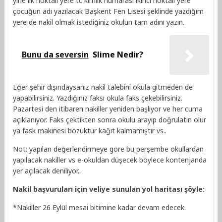
yine ilk noktalı yere tc kimlik numarası ikinci noktalı yere
çocuğun adı yazılacak Başkent Fen Lisesi şeklinde yazdığım
yere de nakil olmak istediğiniz okulun tam adını yazın.
Bunu da seversin
Slime Nedir?
Eğer şehir dışındaysanız nakil talebini okula gitmeden de
yapabilirsiniz. Yazdığınız faksı okula faks çekebilirsiniz.
Pazartesi den itibaren nakiller yeniden başlıyor ve her cuma
açıklanıyor. Faks çektikten sonra okulu arayıp doğrulatın olur
ya fask makinesi bozuktur kağıt kalmamıştır vs..
Not: yapılan değerlendirmeye göre bu perşembe okullardan
yapılacak nakiller vs e-okuldan düşecek böylece kontenjanda
yer açılacak deniliyor..
Nakil başvuruları için veliye sunulan yol haritası şöyle:
*Nakiller 26 Eylül mesai bitimine kadar devam edecek.