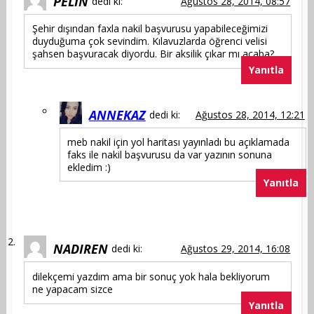
PELIN
dedi ki:
Ağustos 28, 2014, 08:57
Şehir dışından faxla nakil başvurusu yapabileceğimizi
duyduğuma çok sevindim. Kılavuzlarda öğrenci velisi
şahsen başvuracak diyordu. Bir aksilik çıkar mı acaba?
Yanıtla
ANNEKAZ
dedi ki:
Ağustos 28, 2014, 12:21
meb nakil için yol haritası yayınladı bu açıklamada
faks ile nakil başvurusu da var yazının sonuna
ekledim :)
Yanıtla
NADIREN
dedi ki:
Ağustos 29, 2014, 16:08
dilekçemi yazdım ama bir sonuç yok hala bekliyorum
ne yapacam sizce
Yanıtla