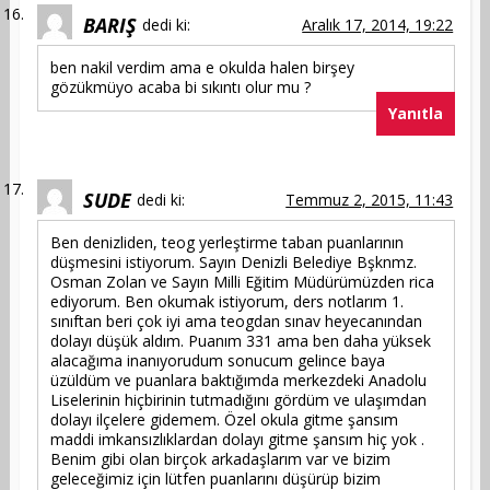
BARIŞ
dedi ki:
Aralık 17, 2014, 19:22
ben nakil verdim ama e okulda halen birşey
gözükmüyo acaba bi sıkıntı olur mu ?
Yanıtla
SUDE
dedi ki:
Temmuz 2, 2015, 11:43
Ben denizliden, teog yerleştirme taban puanlarının
düşmesini istiyorum. Sayın Denizli Belediye Bşknmz.
Osman Zolan ve Sayın Milli Eğitim Müdürümüzden rica
ediyorum. Ben okumak istiyorum, ders notlarım 1.
sınıftan beri çok iyi ama teogdan sınav heyecanından
dolayı düşük aldım. Puanım 331 ama ben daha yüksek
alacağıma inanıyorudum sonucum gelince baya
üzüldüm ve puanlara baktığımda merkezdeki Anadolu
Liselerinin hiçbirinin tutmadığını gördüm ve ulaşımdan
dolayı ilçelere gidemem. Özel okula gitme şansım
maddi imkansızlıklardan dolayı gitme şansım hiç yok .
Benim gibi olan birçok arkadaşlarım var ve bizim
geleceğimiz için lütfen puanlarını düşürüp bizim