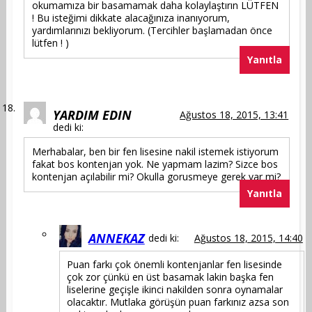
okumamıza bir basamamak daha kolaylaştırın LÜTFEN
! Bu isteğimi dikkate alacağınıza inanıyorum,
yardımlarınızı bekliyorum. (Tercihler başlamadan önce
lütfen ! )
Yanıtla
YARDIM EDIN
Ağustos 18, 2015, 13:41
dedi ki:
Merhabalar, ben bir fen lisesine nakil istemek istiyorum
fakat bos kontenjan yok. Ne yapmam lazim? Sizce bos
kontenjan açılabilir mi? Okulla gorusmeye gerek var mi?
Yanıtla
ANNEKAZ
dedi ki:
Ağustos 18, 2015, 14:40
Puan farkı çok önemli kontenjanlar fen lisesinde
çok zor çünkü en üst basamak lakin başka fen
liselerine geçişle ikinci nakilden sonra oynamalar
olacaktır. Mutlaka görüşün puan farkınız azsa son