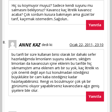
Hiç su koymuyor muyuz? Sadece kendi suyunu mu
salmasını bekliyoruz? Kavanoz kaç litrelik kavanoz
acaba? Çok sordum kusura bakmayın ama güzel bir
tarif, kaçırmak istemedim..Sağolun..
Yanıtla
ANNE KAZ
dedi ki:
Ocak 22, 2011, 23:10
bu tarifi bir süre kullanan birisi olarak bir dahaki sefer
hazırladığımda limonların suyunu sıkarım, sıktığım
limonları da kavanozun içine eklerim bu tarifde hiç
sıkmamıştım ama eklenen artı bir su yok, kaç litrelik vs
çok önemli değil aşırı tuz konulmadan istediğiniz
büyüklükte bir cam kaba istediğiniz kadar
hazırlayabilirsiniz. Rengi vs bozulmuyor çok şık bir
görünümü oluyor yapabilirseniz kavanozlara ağzı geniş
şişelere bile olur.
Yanıtla