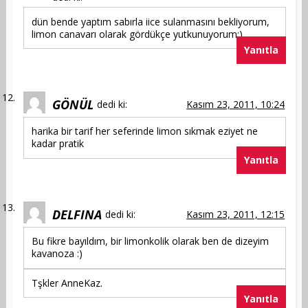
dün bende yaptım sabırla iice sulanmasını bekliyorum,
limon canavarı olarak gördükçe yutkunuyorum:)
Yanıtla
GÖNÜL
dedi ki:
Kasım 23, 2011, 10:24
harika bir tarif her seferinde limon sıkmak eziyet ne
kadar pratik
Yanıtla
DELFINA
dedi ki:
Kasım 23, 2011, 12:15
Bu fikre bayıldım, bir limonkolik olarak ben de dizeyim
kavanoza :)
Tşkler AnneKaz.
Yanıtla