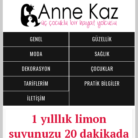
GENEL
GÜZELLİK
MODA
SAĞLIK
DEKORASYON
ÇOCUKLAR
TARİFLERİM
PRATİK BİLGİLER
İLETİŞİM
1 yılllık limon
suyunuzu 20 dakikada