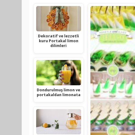
Dekoratif ve lezzetli
kuru Portakal limon
dilimleri
Dondurulmuş limon ve
portakaldan limonata