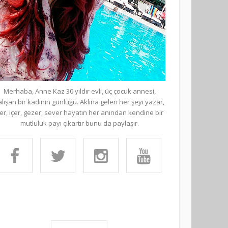
Merhaba, Anne Kaz 30 yıldır evli, üç çocuk annesi,
alışan bir kadının günlüğü. Aklına gelen her şeyi yazar,
er, içer, gezer, sever hayatın her anından kendine bir
mutluluk payı çıkartır bunu da paylaşır.