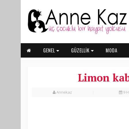
GENEL
GÜZELLİK
MODA
Limon kab
Annekaz
9 H