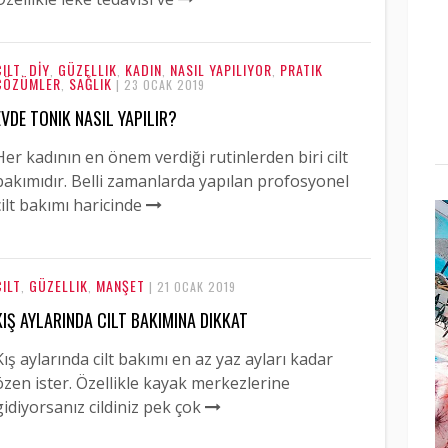
CILT
DİY
GÜZELLIK
KADIN
NASIL YAPILIYOR
PRATIK
,
,
,
,
,
ÇÖZÜMLER
SAĞLIK
,
| 23 OCAK 2019
EVDE TONIK NASIL YAPILIR?
Her kadının en önem verdiği rutinlerden biri cilt
bakımıdır. Belli zamanlarda yapılan profosyonel
cilt bakımı haricinde
CILT
GÜZELLIK
MANŞET
,
,
| 21 OCAK 2019
KIŞ AYLARINDA CILT BAKIMINA DIKKAT
Kış aylarında cilt bakımı en az yaz ayları kadar
özen ister. Özellikle kayak merkezlerine
gidiyorsanız cildiniz pek çok