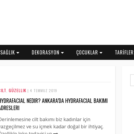
SAĞLIK
DEKORASYON
ÇOCUKLAR
TARİFLE
CILT
GÜZELLIK
,
| 4 TEMMUZ 2019
HYDRAFACIAL NEDIR? ANKARA’DA HYDRAFACIAL BAKIMI
ADRESLERI
Derinlemesine cilt bakımı biz kadınlar için
vazgeçilmez ve su içmek kadar doğal bir ihtiyaç.
Özellikle leke tedavisi ve