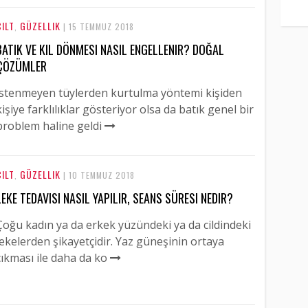
CILT
GÜZELLIK
,
| 15 TEMMUZ 2018
BATIK VE KIL DÖNMESI NASIL ENGELLENIR? DOĞAL
ÇÖZÜMLER
İstenmeyen tüylerden kurtulma yöntemi kişiden
kişiye farklılıklar gösteriyor olsa da batık genel bir
problem haline geldi
CILT
GÜZELLIK
,
| 10 TEMMUZ 2018
LEKE TEDAVISI NASIL YAPILIR, SEANS SÜRESI NEDIR?
Çoğu kadın ya da erkek yüzündeki ya da cildindeki
lekelerden şikayetçidir. Yaz güneşinin ortaya
çıkması ile daha da ko