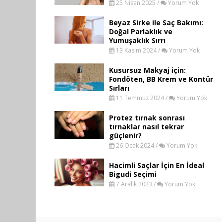
25 Nisan 2025 /
Yorum Yok
Beyaz Sirke ile Saç Bakımı:
Doğal Parlaklık ve
Yumuşaklık Sırrı
13 Kasım 2024 /
Yorum Yok
Kusursuz Makyaj için:
Fondöten, BB Krem ve Kontür
Sırları
11 Temmuz 2024 /
Yorum Yok
Protez tırnak sonrası
tırnaklar nasıl tekrar
güçlenir?
26 Ocak 2024 /
Yorum Yok
Hacimli Saçlar İçin En İdeal
Bigudi Seçimi
7 Aralık 2023 /
Yorum Yok