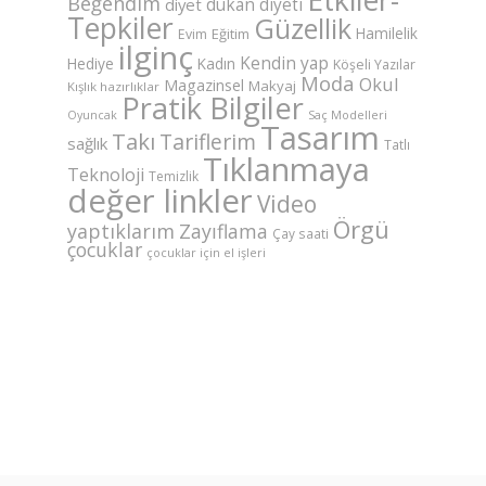
Beğendim
dukan diyeti
diyet
Tepkiler
Güzellik
Hamilelik
Eğitim
Evim
ilginç
Kendin yap
Hediye
Kadın
Köşeli Yazılar
Moda
Okul
Magazinsel
Makyaj
Kışlık hazırlıklar
Pratik Bilgiler
Saç Modelleri
Oyuncak
Tasarım
Takı
Tariflerim
sağlık
Tatlı
Tıklanmaya
Teknoloji
Temizlik
değer linkler
Video
Örgü
yaptıklarım
Zayıflama
Çay saati
çocuklar
çocuklar için el işleri