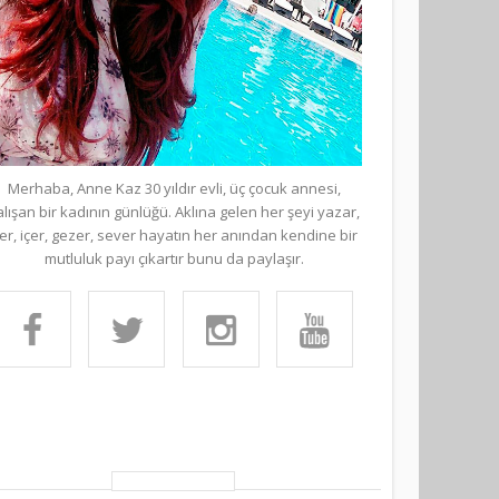
Merhaba, Anne Kaz 30 yıldır evli, üç çocuk annesi,
alışan bir kadının günlüğü. Aklına gelen her şeyi yazar,
er, içer, gezer, sever hayatın her anından kendine bir
mutluluk payı çıkartır bunu da paylaşır.