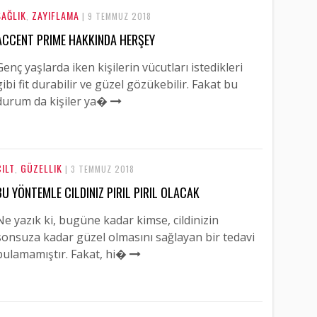
SAĞLIK
ZAYIFLAMA
,
| 9 TEMMUZ 2018
ACCENT PRIME HAKKINDA HERŞEY
Genç yaşlarda iken kişilerin vücutları istedikleri
gibi fit durabilir ve güzel gözükebilir. Fakat bu
durum da kişiler ya�
CILT
GÜZELLIK
,
| 3 TEMMUZ 2018
BU YÖNTEMLE CILDINIZ PIRIL PIRIL OLACAK
Ne yazık ki, bugüne kadar kimse, cildinizin
sonsuza kadar güzel olmasını sağlayan bir tedavi
bulamamıştır. Fakat, hi�