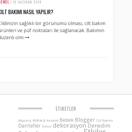
GENEL
| 16 HAZIRAN 2018
CILT BAKIMI NASIL YAPILIR?
Cildinizin sağlıklı bir görünümü olması, cilt bakım
ürünleri ve püf noktaları ile sağlanacak. Bakımın
düzenli olm
ETIKETLER
Blogger
Bebek
Ankara
Alışveriş
Annelik
Cilt Bakımı
dekorasyon
Danteller
Denedim
Dekor
Etkiler-