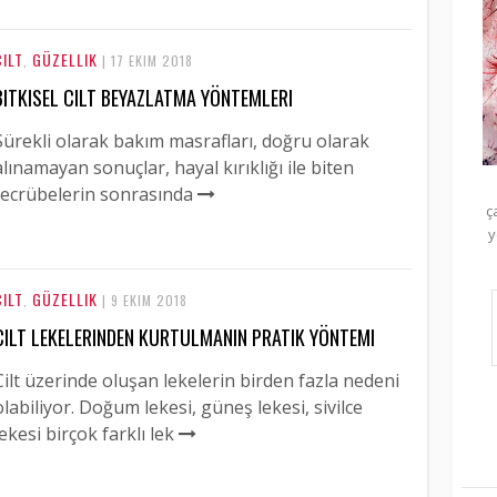
CILT
GÜZELLIK
,
| 17 EKIM 2018
BITKISEL CILT BEYAZLATMA YÖNTEMLERI
Sürekli olarak bakım masrafları, doğru olarak
alınamayan sonuçlar, hayal kırıklığı ile biten
tecrübelerin sonrasında
ç
y
CILT
GÜZELLIK
,
| 9 EKIM 2018
CILT LEKELERINDEN KURTULMANIN PRATIK YÖNTEMI
Cilt üzerinde oluşan lekelerin birden fazla nedeni
olabiliyor. Doğum lekesi, güneş lekesi, sivilce
lekesi birçok farklı lek