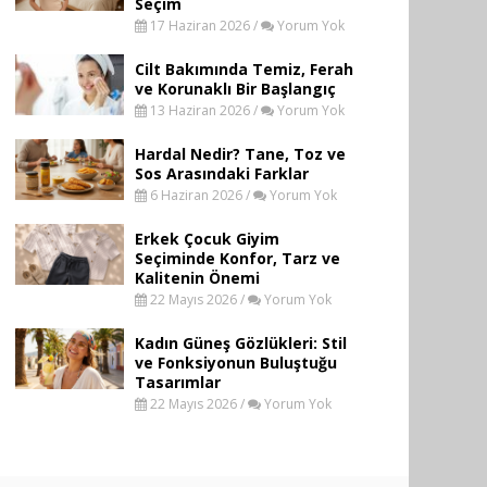
Seçim
17 Haziran 2026 /
Yorum Yok
Cilt Bakımında Temiz, Ferah
ve Korunaklı Bir Başlangıç
13 Haziran 2026 /
Yorum Yok
Hardal Nedir? Tane, Toz ve
Sos Arasındaki Farklar
6 Haziran 2026 /
Yorum Yok
Erkek Çocuk Giyim
Seçiminde Konfor, Tarz ve
Kalitenin Önemi
22 Mayıs 2026 /
Yorum Yok
Kadın Güneş Gözlükleri: Stil
ve Fonksiyonun Buluştuğu
Tasarımlar
22 Mayıs 2026 /
Yorum Yok