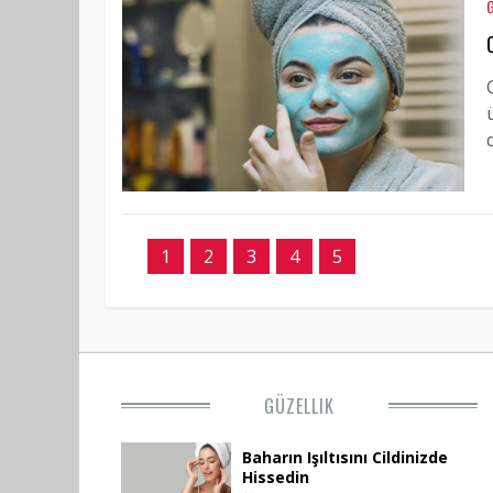
1
2
3
4
5
GÜZELLIK
Baharın Işıltısını Cildinizde
Hissedin