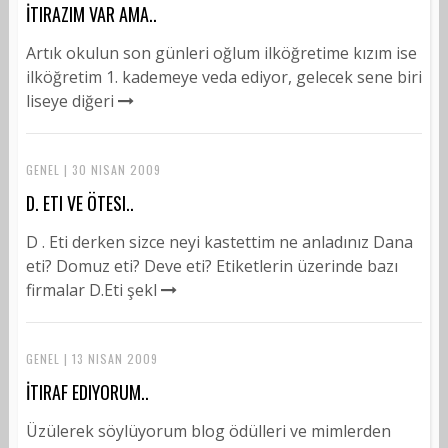
İTIRAZIM VAR AMA..
Artık okulun son günleri oğlum ilköğretime kızım ise
ilköğretim 1. kademeye veda ediyor, gelecek sene biri
liseye diğeri
GENEL | 30 NISAN 2009
D. ETI VE ÖTESI..
D . Eti derken sizce neyi kastettim ne anladınız Dana
eti? Domuz eti? Deve eti? Etiketlerin üzerinde bazı
firmalar D.Eti şekl
GENEL | 13 NISAN 2009
İTIRAF EDIYORUM..
Üzülerek söylüyorum blog ödülleri ve mimlerden