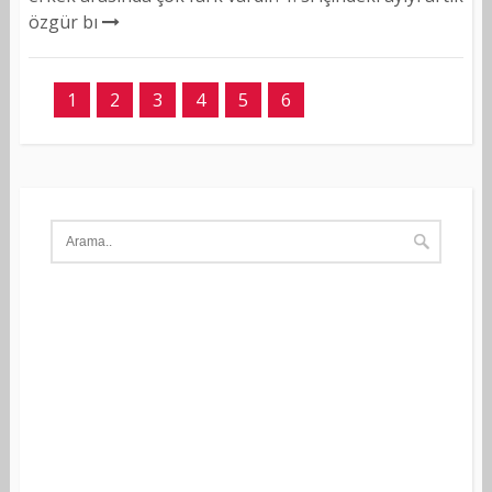
özgür bı
1
2
3
4
5
6