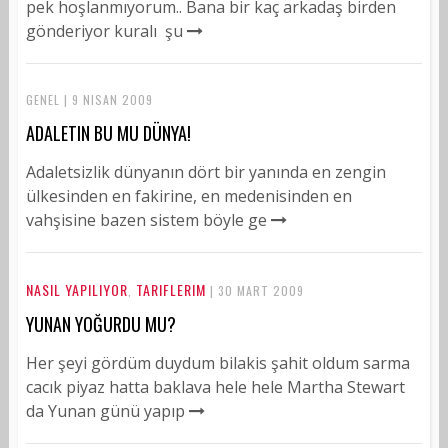
pek hoşlanmıyorum.. Bana bir kaç arkadaş birden
gönderiyor kuralı şu
GENEL | 9 NISAN 2009
ADALETIN BU MU DÜNYA!
Adaletsizlik dünyanın dört bir yanında en zengin
ülkesinden en fakirine, en medenisinden en
vahşisine bazen sistem böyle ge
NASIL YAPILIYOR
TARIFLERIM
,
| 30 MART 2009
YUNAN YOĞURDU MU?
Her şeyi gördüm duydum bilakis şahit oldum sarma
cacık piyaz hatta baklava hele hele Martha Stewart
da Yunan günü yapıp