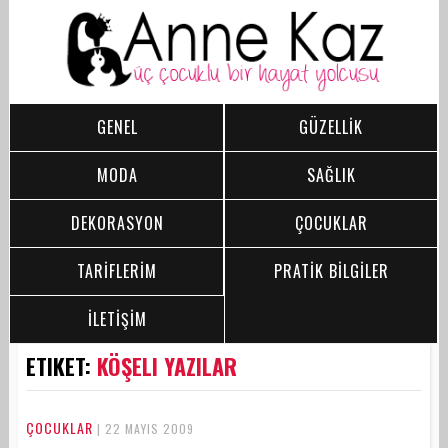
GENEL
GÜZELLİK
MODA
SAĞLIK
DEKORASYON
ÇOCUKLAR
TARİFLERİM
PRATİK BİLGİLER
İLETİŞİM
ETIKET:
KÖŞELI YAZILAR
ÇOCUKLAR
| 22 MAYIS 2009