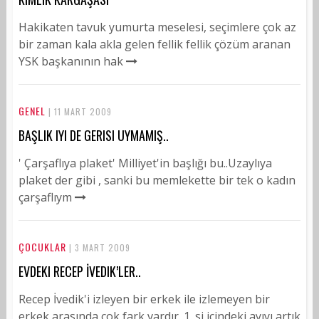
Hakikaten tavuk yumurta meselesi, seçimlere çok az
bir zaman kala akla gelen fellik fellik çözüm aranan
YSK başkanının hak
GENEL
| 11 MART 2009
BAŞLIK IYI DE GERISI UYMAMIŞ..
' Çarşaflıya plaket' Milliyet'in başlığı bu..Uzaylıya
plaket der gibi , sanki bu memlekette bir tek o kadın
çarşaflıym
ÇOCUKLAR
| 3 MART 2009
EVDEKI RECEP İVEDIK’LER..
Recep İvedik'i izleyen bir erkek ile izlemeyen bir
erkek arasında çok fark vardır. 1. si içindeki ayıyı artık