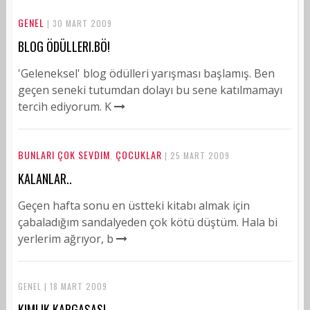
GENEL
| 30 MART 2009
BLOG ÖDÜLLERI.BÖ!
'Geleneksel' blog ödülleri yarışması başlamış. Ben
geçen seneki tutumdan dolayı bu sene katılmamayı
tercih ediyorum. K
BUNLARI ÇOK SEVDIM
ÇOCUKLAR
,
| 25 MART 2009
KALANLAR..
Geçen hafta sonu en üstteki kitabı almak için
çabaladığım sandalyeden çok kötü düştüm. Hala bi
yerlerim ağrıyor, b
GENEL | 18 MART 2009
KIMLIK KARGAŞASI