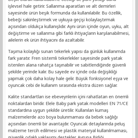
işlevsel hale getirir. Sallanma aparatları ve alt demirleri
sayesinde ürün beşik formunda da kullanılabilir. Bu özellik,
bebeği sakinleştirmek ve uykuya geçişi kolaylaştırmak
açısından oldukça kullanışlıdır. Aynı ürün içinde oyun, uyku, alt
değiştirme ve sallanma gibi farklı ihtiyaçların karşılanabilmesi,
ailelerin ek ürün ihtiyacını da azaltabilir.
Taşıma kolaylığı sunan tekerlek yapısı da günlük kullanımda
fark yaratır. Fren sistemli tekerlekler sayesinde park yatak
istenilen alana rahatça taşınabilir ve sabitlendiğinde güvenli
şekilde yerinde kalır. Bu sayede ev içinde oda değişikliği
yapmak çok daha kolay hale gelir. Büyük fonksiyonel eşya ve
oyuncak cebi de kullanım sırasında ekstra düzen sağlar.
Kalite standartları ise ebeveynlerin içini rahatlatan en önemli
noktalardan biridir. Elele Baby park yatak modelleri EN 71/CE
standardına uygun şekilde üretilir. Kullanılan kumaş
malzemelerde azo boya bulunmaması da bebek sağlığı
açısından önemli bir avantajdır. Oyuncak detaylarında peluş
malzeme tercih edilmesi ve plastik materyal kullanılmaması,
güvenlik odaklı yaklaşımı destekler. Avrupa Birliği