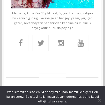
Merhaba, Anne Kaz 30 yıldır evli, üç çocuk annesi, çalışan
bir kadının günlüğü. Aklına gelen her şeyi yazar, yer, içer,
gezer, sever hayatın her anından kendine bir mutluluk
payı çıkartır bunu da paylaşır.
Web sitemizde size en iyi deneyimi sunabilmemiz için çerezleri
kullanıyoruz. Bu siteyi kullanmaya devam ederseniz, bunu kabul
ettiğinizi varsayarız.
©Copyright AnneKaz.com 2007. Her hakkı saklıdır.