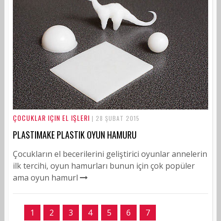
ÇOCUKLAR IÇIN EL IŞLERI
| 28 ŞUBAT 2015
PLASTIMAKE PLASTIK OYUN HAMURU
Çocukların el becerilerini geliştirici oyunlar annelerin
ilk tercihi, oyun hamurları bunun için çok popüler
ama oyun hamurl
1
2
3
4
5
6
7