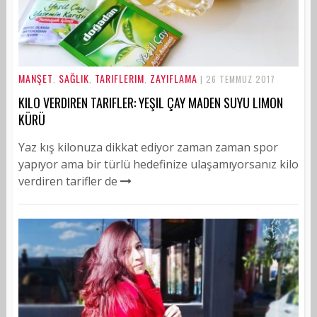
MANŞET
SAĞLIK
TARIFLERIM
ZAYIFLAMA
,
,
,
| 26 TEMMUZ 2017
KILO VERDIREN TARIFLER: YEŞIL ÇAY MADEN SUYU LIMON
KÜRÜ
Yaz kış kilonuza dikkat ediyor zaman zaman spor
yapıyor ama bir türlü hedefinize ulaşamıyorsanız kilo
verdiren tarifler de