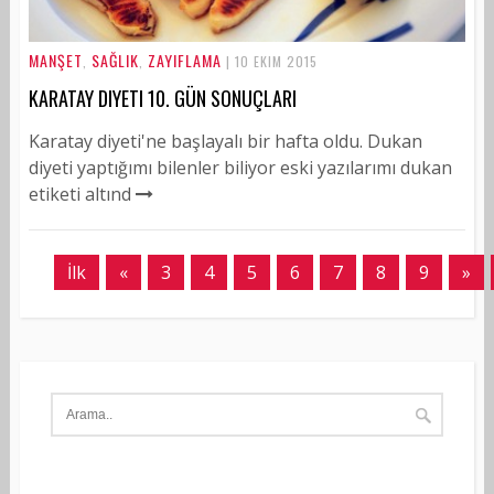
MANŞET
SAĞLIK
ZAYIFLAMA
,
,
| 10 EKIM 2015
KARATAY DIYETI 10. GÜN SONUÇLARI
Karatay diyeti'ne başlayalı bir hafta oldu. Dukan
diyeti yaptığımı bilenler biliyor eski yazılarımı dukan
etiketi altınd
İlk
«
3
4
5
6
7
8
9
»